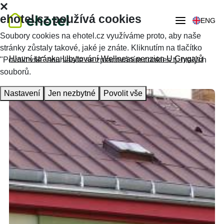
ehotel.cz používá cookies
ENG
Soubory cookies na ehotel.cz využíváme proto, aby naše
stránky zůstaly takové, jaké je znáte. Kliknutím na tlačítko
Hlavní stránka
Ubytování
Wellness penzion U Grygarů
"Povolit vše" souhlasíte se zpracováním cookies tj. malých
souborů.
Nastavení
Jen nezbytné
Povolit vše