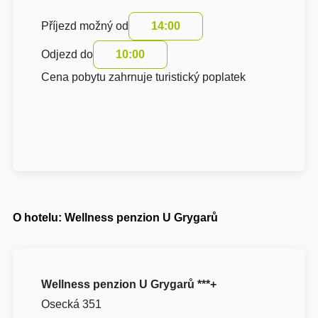
Příjezd možný od
14:00
Odjezd do
10:00
Cena pobytu zahrnuje turistický poplatek
O hotelu: Wellness penzion U Grygarů
Wellness penzion U Grygarů ***+
Osecká 351