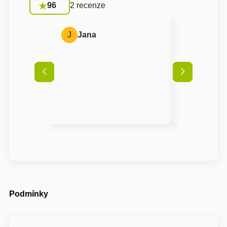
96
2 recenze
J
Jana
A
Anon
Podmínky