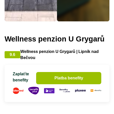
Wellness penzion U Grygarů
Wellness penzion U Grygarů | Lipník nad
9.6
Bečvou
Zaplaťte
Platba benefity
benefity