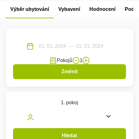
Výběr ubytování
Vybavení
Hodnocení
Podm
Pokojů
1
Změnit
1. pokoj
Hledat