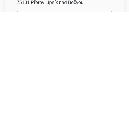
75131 Přerov Lipník nad Bečvou
Napište nám
Navigovat
Wellness penzion U Grygarů se nachází ve
městě Lipník nad Bečvou, cca 25 km od
Olomouce na hlavní trase Přerov - Hranice. Je
umístěn v blízkosti centra.