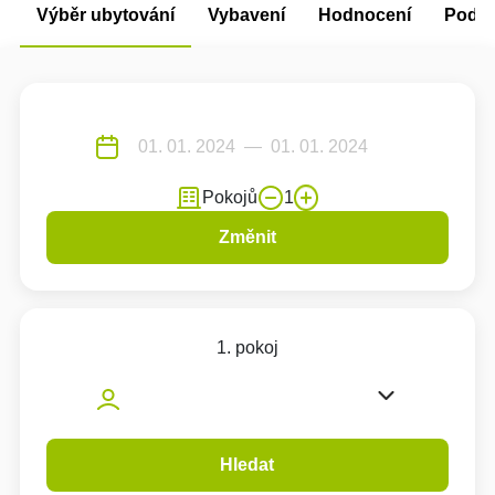
Výběr ubytování
Vybavení
Hodnocení
Podm
Pokojů
1
Změnit
1. pokoj
Hledat