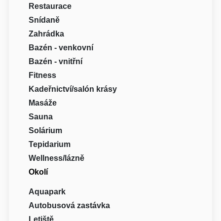
Restaurace
Snídaně
Zahrádka
Bazén - venkovní
Bazén - vnitřní
Fitness
Kadeřnictví/salón krásy
Masáže
Sauna
Solárium
Tepidarium
Wellness/lázně
Okolí
Aquapark
Autobusová zastávka
Letiště