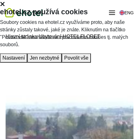
ehotel.cz používá cookies
ENG
Soubory cookies na ehotel.cz využíváme proto, aby naše
stránky zůstaly takové, jaké je znáte. Kliknutím na tlačítko
Hlavní stránka
Ubytování
HOTEL FLORET
"Povolit vše" souhlasíte se zpracováním cookies tj. malých
souborů.
Nastavení
Jen nezbytné
Povolit vše