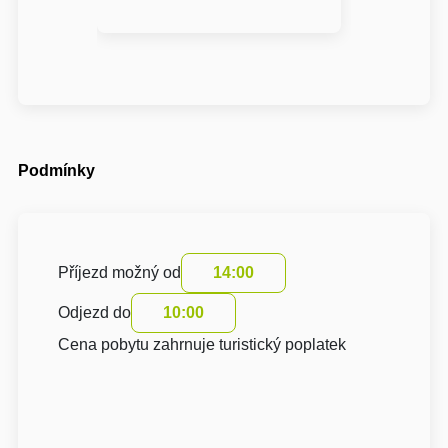
Podmínky
Příjezd možný od
14:00
Odjezd do
10:00
Cena pobytu zahrnuje turistický poplatek