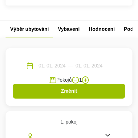
Výběr ubytování
Vybavení
Hodnocení
Podm
Pokojů
1
Změnit
1. pokoj