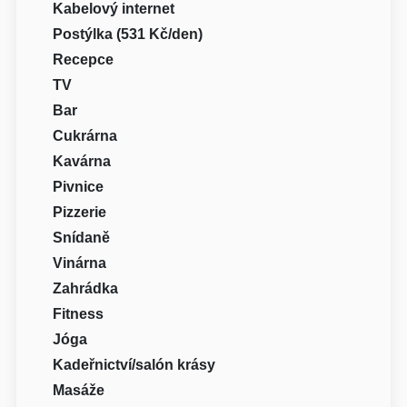
Kabelový internet
Postýlka (531 Kč/den)
Recepce
TV
Bar
Cukrárna
Kavárna
Pivnice
Pizzerie
Snídaně
Vinárna
Zahrádka
Fitness
Jóga
Kadeřnictví/salón krásy
Masáže