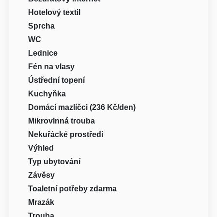
Hotelový textil
Sprcha
WC
Lednice
Fén na vlasy
Ústřední topení
Kuchyňka
Domácí mazlíčci (236 Kč/den)
Mikrovlnná trouba
Nekuřácké prostředí
Výhled
Typ ubytování
Závěsy
Toaletní potřeby zdarma
Mrazák
Trouba