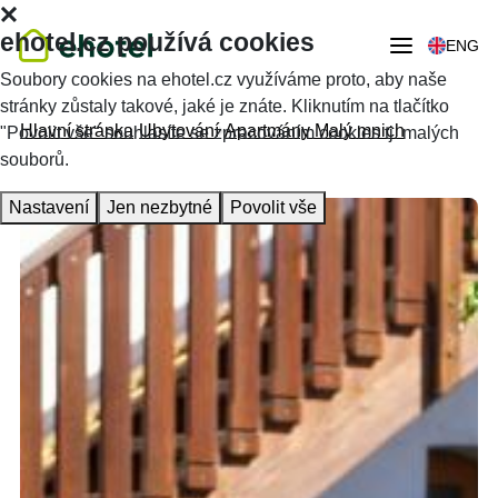
ehotel.cz používá cookies
ENG
Soubory cookies na ehotel.cz využíváme proto, aby naše
stránky zůstaly takové, jaké je znáte. Kliknutím na tlačítko
Hlavní stránka
Ubytování
Apartmány Malý mnich
"Povolit vše" souhlasíte se zpracováním cookies tj. malých
souborů.
Nastavení
Jen nezbytné
Povolit vše