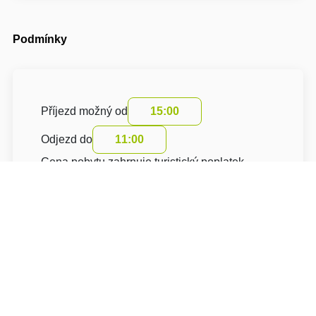
Podmínky
Příjezd možný od
15:00
Odjezd do
11:00
Cena pobytu zahrnuje turistický poplatek
O hotelu: Apartmány Malý mnich