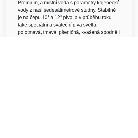
Premium, a místní voda s parametry kojenecké
vody z naší šedesátimetrové studny. Stabilně
je na čepu 10° a 12° pivo, a v průběhu roku
také speciální a sváteční piva světlá,
polotmavá, tmavá, pšeničná, kvašená spodně i
svrchně.
MMX Pivotel se může pochlubit
nejmodernější, plně automatizovanou
pivovarskou technologií. Tu má na starost
jeden z nejlepších sládků – pan Lukáš
Nuhlíček.
K dispozici je pro Vás restaurace až pro 400
lidí a hotel s kapacitou až 57 lůžek. Veškerý
prostor je bezbariérový, takže si akci užije
opravdu každý. Zpestřením Vaší akce může
být prohlídka pivovaru.
Kapacita restaurace 400 míst Venkovní terasa