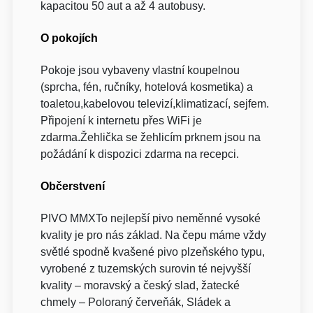
kapacitou 50 aut a až 4 autobusy.
O pokojích
Pokoje jsou vybaveny vlastní koupelnou
(sprcha, fén, ručníky, hotelová kosmetika) a
toaletou,kabelovou televizí,klimatizací, sejfem.
Připojení k internetu přes WiFi je
zdarma.Žehlička se žehlicím prknem jsou na
požádání k dispozici zdarma na recepci.
Občerstvení
PIVO MMXTo nejlepší pivo neměnné vysoké
kvality je pro nás základ. Na čepu máme vždy
světlé spodně kvašené pivo plzeňského typu,
vyrobené z tuzemských surovin té nejvyšší
kvality – moravský a český slad, žatecké
chmely – Poloraný červeňák, Sládek a