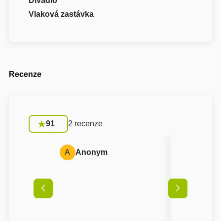
Divadlo
Vlaková zastávka
Recenze
91
2 recenze
A
Anonym
D
David