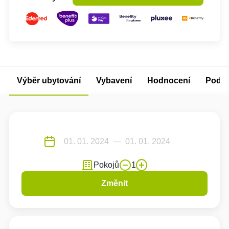
Výběr ubytování
Vybavení
Hodnocení
Podm
Pokojů
1
Změnit