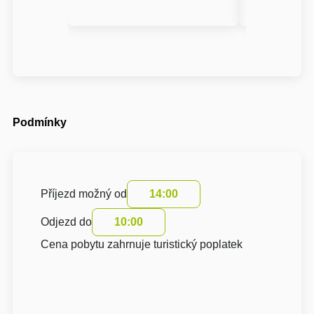
Podmínky
Příjezd možný od
14:00
Odjezd do
10:00
Cena pobytu zahrnuje turistický poplatek