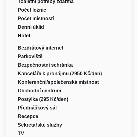
Toaletní potřeby zdarma
Počet ložnic
Počet místností
Denní úklid
Hotel
Bezdrátový internet
Parkoviště
Bezpečnostní schránka
Kanceláře k pronájmu (2950 Kč/den)
Konferenční/společenská místnost
Obchodní centrum
Postýlka (295 Kč/den)
Přednáškový sál
Recepce
Sekretářské služby
TV