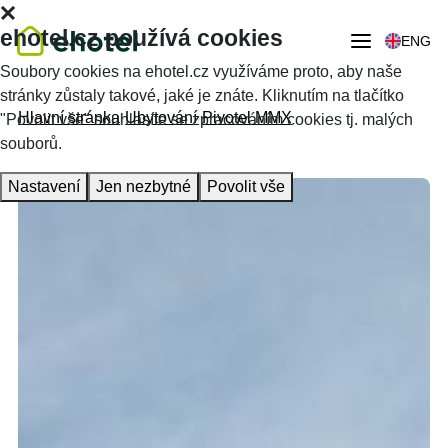
ehotel.cz používá cookies
ENG
Soubory cookies na ehotel.cz využíváme proto, aby naše
stránky zůstaly takové, jaké je znáte. Kliknutím na tlačítko
Hlavní stránka
Ubytování
Pivotel MMX
"Povolit vše" souhlasíte se zpracováním cookies tj. malých
souborů.
Nastavení
Jen nezbytné
Povolit vše