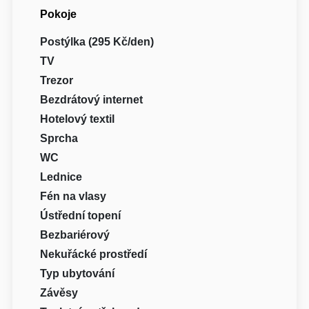
Pokoje
Postýlka (295 Kč/den)
TV
Trezor
Bezdrátový internet
Hotelový textil
Sprcha
WC
Lednice
Fén na vlasy
Ústřední topení
Bezbariérový
Nekuřácké prostředí
Typ ubytování
Závěsy