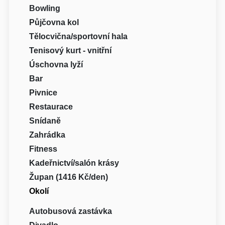
Bowling
Půjčovna kol
Tělocvična/sportovní hala
Tenisový kurt - vnitřní
Úschovna lyží
Bar
Pivnice
Restaurace
Snídaně
Zahrádka
Fitness
Kadeřnictví/salón krásy
Župan (1416 Kč/den)
Okolí
Autobusová zastávka