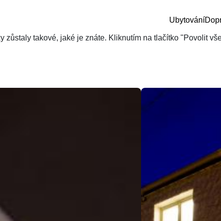
Ubytování
Dop
zůstaly takové, jaké je znáte. Kliknutím na tlačítko "Povolit v