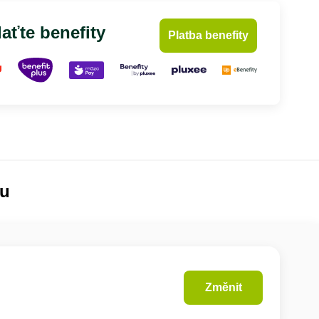
aťte benefity
Platba benefity
lu
Změnit