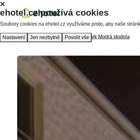
ehotel.cz používá cookies
Soubory cookies na ehotel.cz využíváme proto, aby naše stránky 
Hlavní stránka
Ubytování
relax-park Modrá stodola
Nastavení
Jen nezbytné
Povolit vše