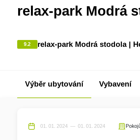
relax-park Modrá s
relax-park Modrá stodola | 
9.2
Výběr ubytování
Vybavení
Pokoj