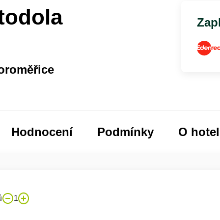
todola
Zapl
Horoměřice
Hodnocení
Podmínky
O hote
ů
1