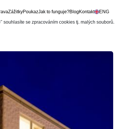
rava
Zážitky
Poukaz
Jak to funguje?
Blog
Kontakt
ENG
še" souhlasíte se zpracováním cookies tj. malých souborů.