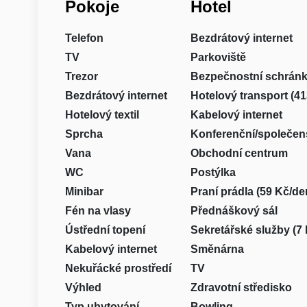
Pokoje
Hotel
Telefon
Bezdrátový internet
TV
Parkoviště
Trezor
Bezpečnostní schrán
Bezdrátový internet
Hotelový transport (4
Hotelový textil
Kabelový internet
Sprcha
Konferenční/společen
Vana
Obchodní centrum
WC
Postýlka
Minibar
Praní prádla (59 Kč/de
Fén na vlasy
Přednáškový sál
Ústřední topení
Sekretářské služby (7
Kabelový internet
Směnárna
Nekuřácké prostředí
TV
Výhled
Zdravotní středisko
Typ ubytování
Bowling