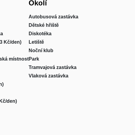
Okolí
Autobusová zastávka
Dětské hřiště
ka
Diskotéka
13 Kč/den)
Letiště
Noční klub
ská místnost
Park
Tramvajová zastávka
Vlaková zastávka
n)
 Kč/den)