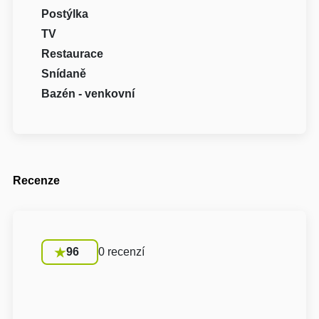
Postýlka
TV
Restaurace
Snídaně
Bazén - venkovní
Recenze
96
0 recenzí