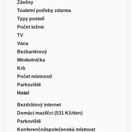
Závěsy
Toaletní potřeby zdarma
Typy postelí
Počet ložnic
TV
Vana
Bezbariérový
Minilednička
Krb
Počet místností
Parkoviště
Hotel
Bezdrátový internet
Domácí mazlíčci (531 Kč/den)
Parkoviště
Konferenční/společenská místnost