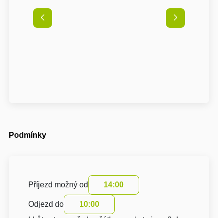
Podmínky
Příjezd možný od
14:00
Odjezd do
10:00