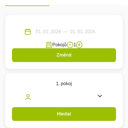
Pokojů
1
Změnit
1. pokoj
Hledat