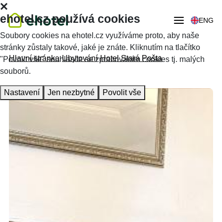
ehotel.cz používá cookies
ENG
Soubory cookies na ehotel.cz využíváme proto, aby naše
stránky zůstaly takové, jaké je znáte. Kliknutím na tlačítko
Hlavní stránka
Ubytování
Hotel Stará Pošta
"Povolit vše" souhlasíte se zpracováním cookies tj. malých
souborů.
Nastavení
Jen nezbytné
Povolit vše