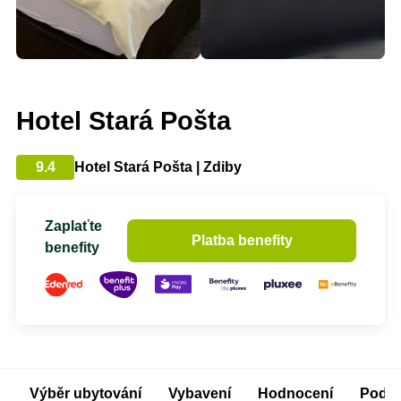
Hotel Stará Pošta
9.4
Hotel Stará Pošta | Zdiby
Zaplaťte
Platba benefity
benefity
Výběr ubytování
Vybavení
Hodnocení
Podm