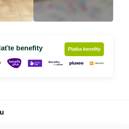
aťte benefity
Platba benefity
lu