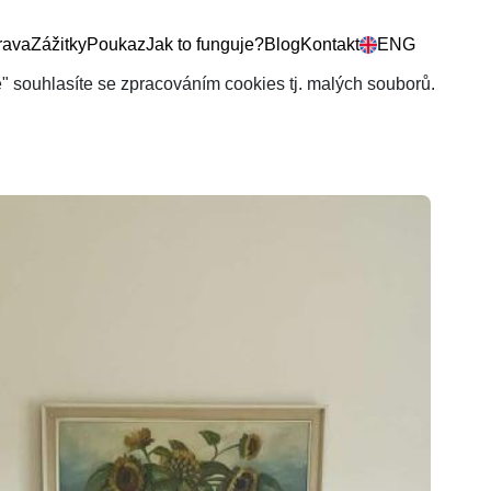
rava
Zážitky
Poukaz
Jak to funguje?
Blog
Kontakt
ENG
še" souhlasíte se zpracováním cookies tj. malých souborů.