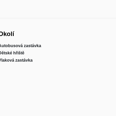
Okolí
Autobusová zastávka
Dětské hřiště
Vlaková zastávka