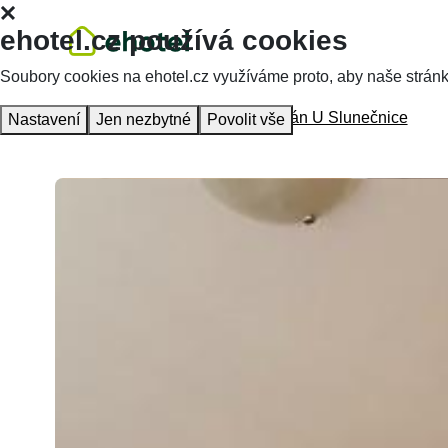
ehotel.cz používá cookies
Soubory cookies na ehotel.cz využíváme proto, aby naše stránky 
Hlavní stránka
Ubytování
Apartmán U Slunečnice
Nastavení
Jen nezbytné
Povolit vše