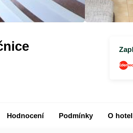
čnice
Zapl
Hodnocení
Podmínky
O hote