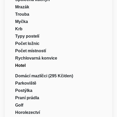
Mrazák
Trouba
Myčka
Krb
Typy postelí
Počet ložnic
Počet místností
Rychlovarná konvice
Hotel
Domácí mazlíčci (295 Kč/den)
Parkoviště
Postýlka
Praní prádla
Golf
Horolezectví