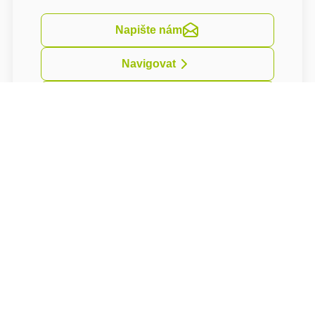
Napište nám
Navigovat
Třípodlažní budova nabízí ubytování v 7
stylově zařízených pokojích s vlastním
sociálním zařízením (koupelna + WC).
Všechny pokoje se nacházejí v 1. a 2. patře
domu, přičemž dvojice z pokojů v 1. patře