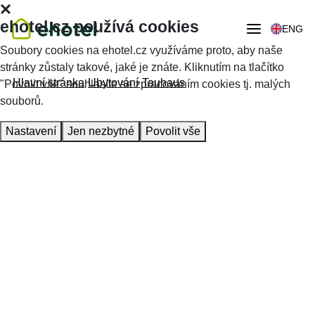
ehotel.cz používá cookies
ENG
Soubory cookies na ehotel.cz využíváme proto, aby naše
stránky zůstaly takové, jaké je znáte. Kliknutím na tlačítko
Hlavní stránka
Ubytování
Tauhaus
"Povolit vše" souhlasíte se zpracováním cookies tj. malých
souborů.
Nastavení
Jen nezbytné
Povolit vše