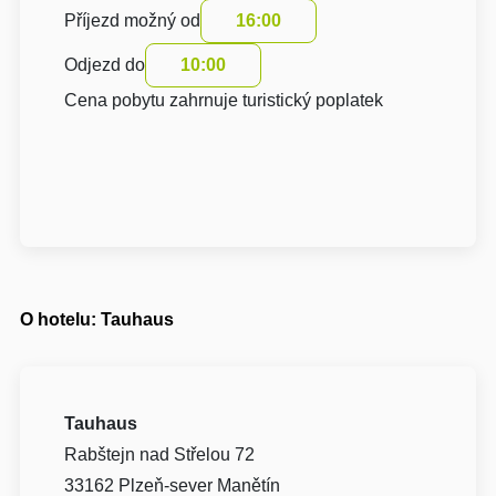
Příjezd možný od
16:00
Odjezd do
10:00
Cena pobytu zahrnuje turistický poplatek
O hotelu: Tauhaus
Tauhaus
Rabštejn nad Střelou 72
33162 Plzeň-sever Manětín