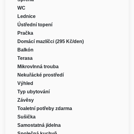
WC
Lednice
Ústřední topení
Pračka
Domácí mazlíčci (295 Kč/den)
Balkón
Terasa
Mikrovlnná trouba
Nekuřácké prostředí
Výhled
Typ ubytování
Závěsy
Toaletní potřeby zdarma
Sušička
Samostatná jídelna
Společná kuchyň