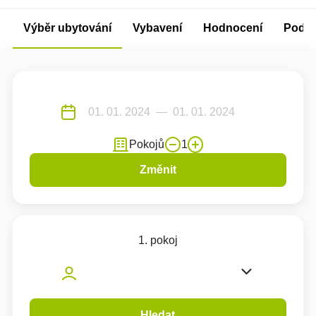
Výběr ubytování
Vybavení
Hodnocení
Podm
Pokojů
1
Změnit
1. pokoj
Hledat