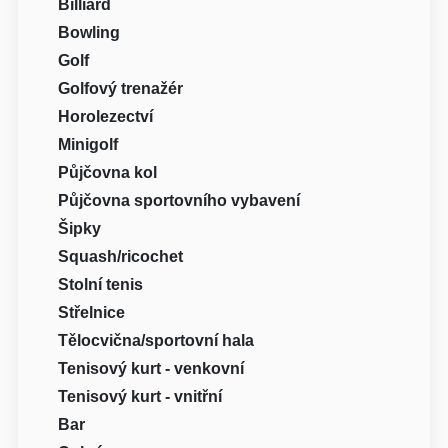
Billiard
Bowling
Golf
Golfový trenažér
Horolezectví
Minigolf
Půjčovna kol
Půjčovna sportovního vybavení
Šipky
Squash/ricochet
Stolní tenis
Střelnice
Tělocvična/sportovní hala
Tenisový kurt - venkovní
Tenisový kurt - vnitřní
Bar