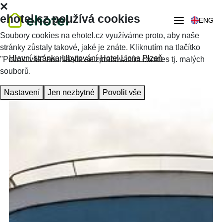
ehotel.cz používá cookies
ENG
Soubory cookies na ehotel.cz využíváme proto, aby naše
stránky zůstaly takové, jaké je znáte. Kliknutím na tlačítko
Hlavní stránka
Ubytování
Hotel Lions Plzeň
"Povolit vše" souhlasíte se zpracováním cookies tj. malých
souborů.
Nastavení
Jen nezbytné
Povolit vše