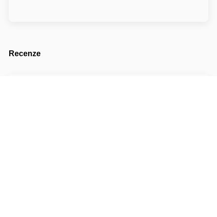
Recenze
87
1 recenze
A
Alena Černá