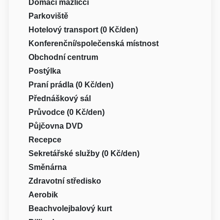
Domácí mazlíčci
Parkoviště
Hotelový transport (0 Kč/den)
Konferenční/společenská místnost
Obchodní centrum
Postýlka
Praní prádla (0 Kč/den)
Přednáškový sál
Průvodce (0 Kč/den)
Půjčovna DVD
Recepce
Sekretářské služby (0 Kč/den)
Směnárna
Zdravotní středisko
Aerobik
Beachvolejbalový kurt