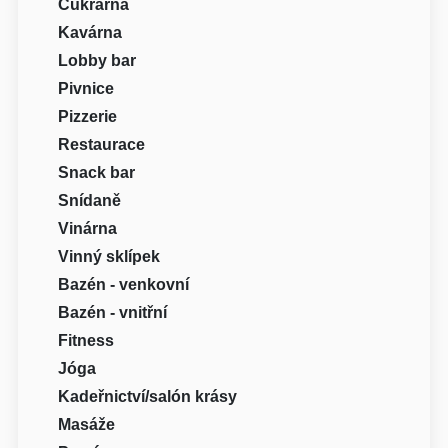
Cukrárna
Kavárna
Lobby bar
Pivnice
Pizzerie
Restaurace
Snack bar
Snídaně
Vinárna
Vinný sklípek
Bazén - venkovní
Bazén - vnitřní
Fitness
Jóga
Kadeřnictví/salón krásy
Masáže