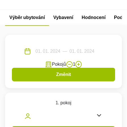
Výběr ubytování
Vybavení
Hodnocení
Podm
Pokojů
1
Změnit
1. pokoj