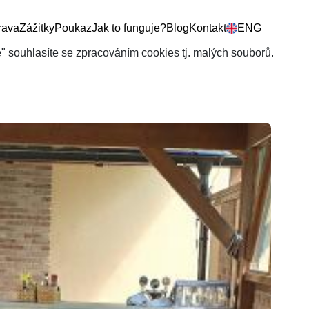
rava
Zážitky
Poukaz
Jak to funguje?
Blog
Kontakt
ENG
še" souhlasíte se zpracováním cookies tj. malých souborů.