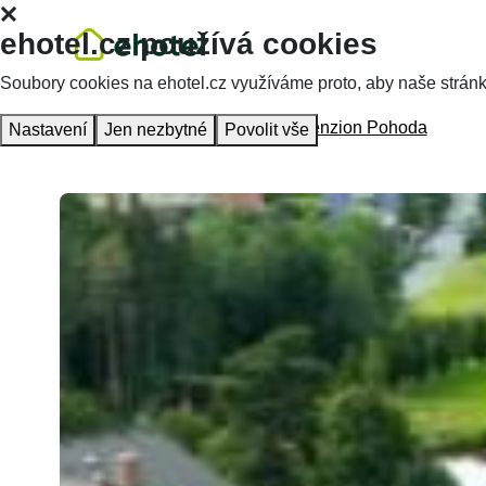
ehotel.cz používá cookies
Soubory cookies na ehotel.cz využíváme proto, aby naše stránky 
Hlavní stránka
Ubytování
Sportpenzion Pohoda
Nastavení
Jen nezbytné
Povolit vše