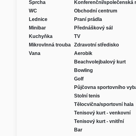
Sprcha
Konferenční/společenská 
WC
Obchodní centrum
Lednice
Praní prádla
Minibar
Přednáškový sál
Kuchyňka
TV
Mikrovlnná trouba
Zdravotní středisko
Vana
Aerobik
Beachvolejbalový kurt
Bowling
Golf
Půjčovna sportovního vyb
Stolní tenis
Tělocvična/sportovní hala
Tenisový kurt - venkovní
Tenisový kurt - vnitřní
Bar