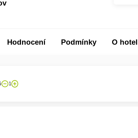
ov
Hodnocení
Podmínky
O hote
ů
1