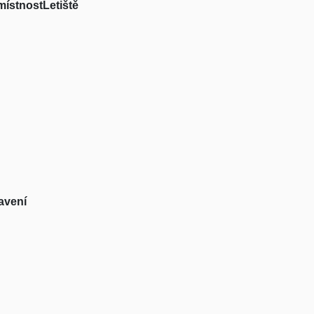
místnost
Letiště
avení