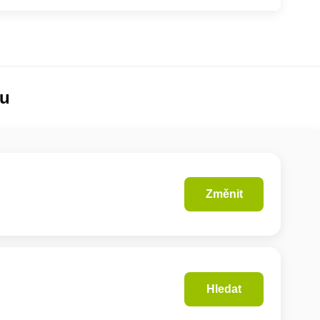
lu
Změnit
Hledat