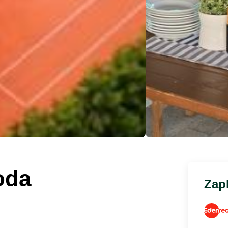
oda
Zapl