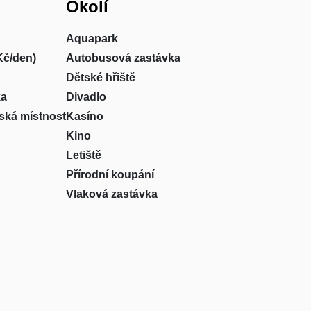
Okolí
Aquapark
Kč/den)
Autobusová zastávka
Dětské hřiště
ka
Divadlo
ská místnost
Kasíno
Kino
Letiště
Přírodní koupání
Vlaková zastávka