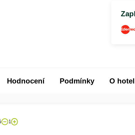
Zapl
Hodnocení
Podmínky
O hote
ů
1