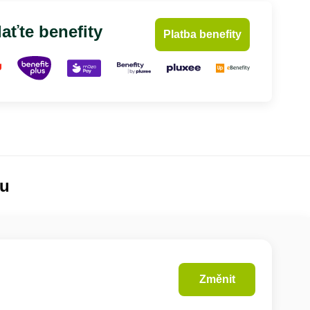
aťte benefity
Platba benefity
lu
Změnit