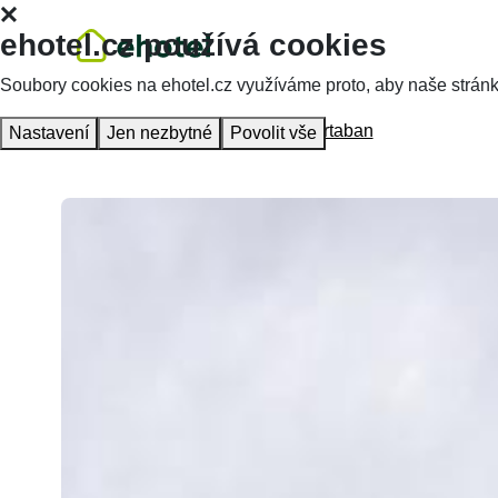
ehotel.cz používá cookies
Soubory cookies na ehotel.cz využíváme proto, aby naše stránky 
Hlavní stránka
Ubytování
Hotel Artaban
Nastavení
Jen nezbytné
Povolit vše