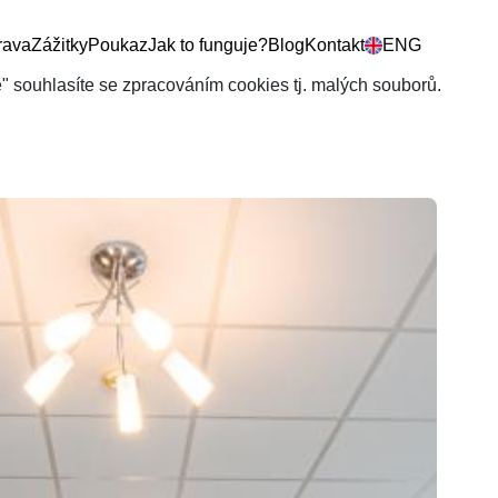
rava
Zážitky
Poukaz
Jak to funguje?
Blog
Kontakt
ENG
še" souhlasíte se zpracováním cookies tj. malých souborů.