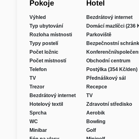
Pokoje
Hotel
Výhled
Bezdrátový internet
Typ ubytování
Domácí mazlíčci (236 
Rozloha místnosti
Parkoviště
Typy postelí
Bezpečnostní schrán
Počet ložnic
Konferenční/společen
Počet místností
Obchodní centrum
Telefon
Postýlka (354 Kč/den)
TV
Přednáškový sál
Trezor
Recepce
Bezdrátový internet
TV
Hotelový textil
Zdravotní středisko
Sprcha
Aerobik
WC
Bowling
Minibar
Golf
Fén na vlasy
Minigolf