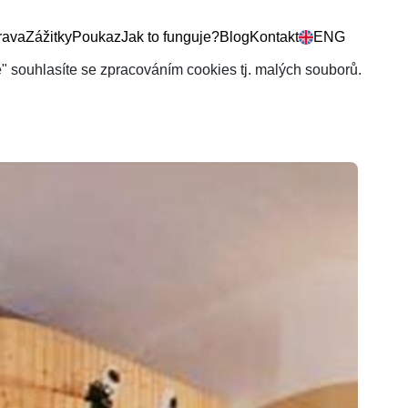
rava
Zážitky
Poukaz
Jak to funguje?
Blog
Kontakt
ENG
še" souhlasíte se zpracováním cookies tj. malých souborů.