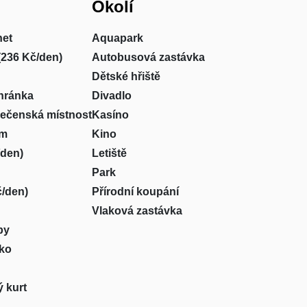
Okolí
net
Aquapark
(236 Kč/den)
Autobusová zastávka
Dětské hřiště
hránka
Divadlo
lečenská místnost
Kasíno
um
Kino
/den)
Letiště
Park
/den)
Přírodní koupání
Vlaková zastávka
by
sko
 kurt