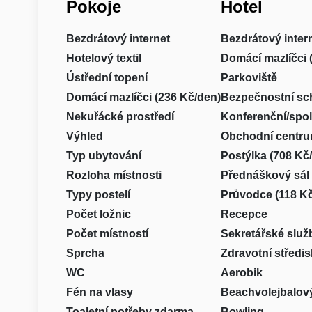
Pokoje
Hotel
Bezdrátový internet
Bezdrátový inter
Hotelový textil
Domácí mazlíčci 
Ústřední topení
Parkoviště
Domácí mazlíčci (236 Kč/den)
Bezpečnostní sc
Nekuřácké prostředí
Konferenční/spo
Výhled
Obchodní centr
Typ ubytování
Postýlka (708 Kč
Rozloha místnosti
Přednáškový sál
Typy postelí
Průvodce (118 Kč
Počet ložnic
Recepce
Počet místností
Sekretářské služ
Sprcha
Zdravotní středi
WC
Aerobik
Fén na vlasy
Beachvolejbalový
Toaletní potřeby zdarma
Bowling