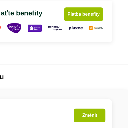
aťte benefity
Platba benefity
lu
Změnit