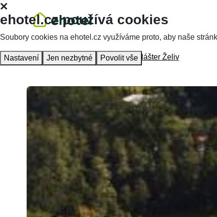
ehotel.cz používá cookies
Soubory cookies na ehotel.cz využíváme proto, aby naše stránky 
Hlavní stránka
Ubytování
Hotel Klášter Želiv
Nastavení
Jen nezbytné
Povolit vše