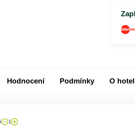
Zapl
Hodnocení
Podmínky
O hote
ů
1