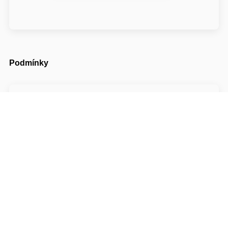
Podmínky
Příjezd možný od
14:00
Odjezd do
10:00
Cena pobytu nezahrnuje turistický poplatek