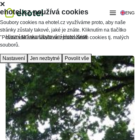
ehotel.cz používá cookies
ENG
Soubory cookies na ehotel.cz využíváme proto, aby naše
stránky zůstaly takové, jaké je znáte. Kliknutím na tlačítko
Hlavní stránka
Ubytování
Hotel Kristl
"Povolit vše" souhlasíte se zpracováním cookies tj. malých
souborů.
Nastavení
Jen nezbytné
Povolit vše