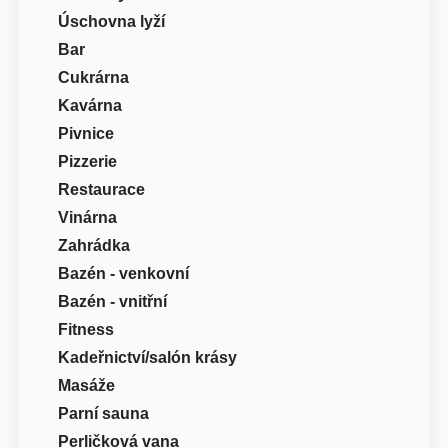
Úschovna lyží
Bar
Cukrárna
Kavárna
Pivnice
Pizzerie
Restaurace
Vinárna
Zahrádka
Bazén - venkovní
Bazén - vnitřní
Fitness
Kadeřnictví/salón krásy
Masáže
Parní sauna
Perličková vana