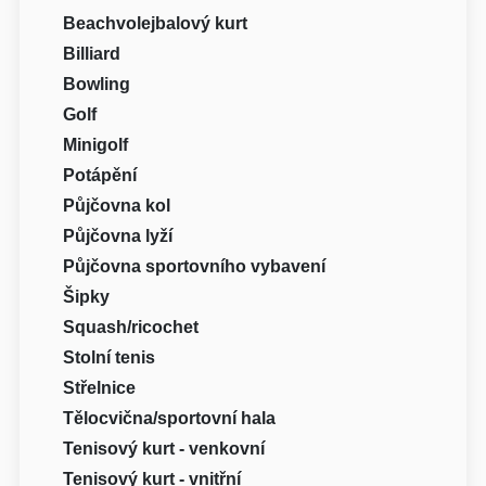
Beachvolejbalový kurt
Billiard
Bowling
Golf
Minigolf
Potápění
Půjčovna kol
Půjčovna lyží
Půjčovna sportovního vybavení
Šipky
Squash/ricochet
Stolní tenis
Střelnice
Tělocvična/sportovní hala
Tenisový kurt - venkovní
Tenisový kurt - vnitřní