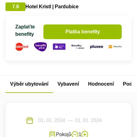
7.8
Hotel Kristl | Pardubice
Zaplaťte
Platba benefity
benefity
Výběr ubytování
Vybavení
Hodnocení
Podm
Pokojů
1