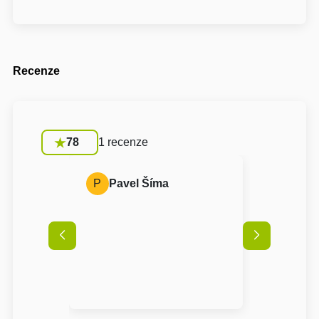
Recenze
78
1 recenze
P
Pavel Šíma