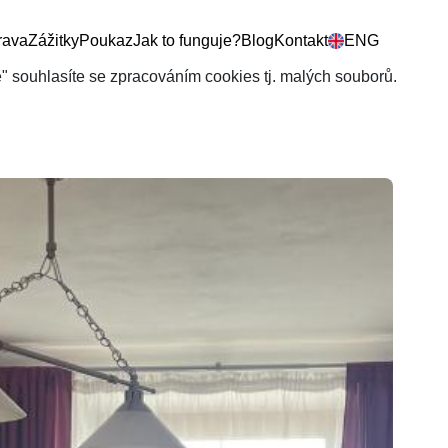
rava
Zážitky
Poukaz
Jak to funguje?
Blog
Kontakt
ENG
še" souhlasíte se zpracováním cookies tj. malých souborů.