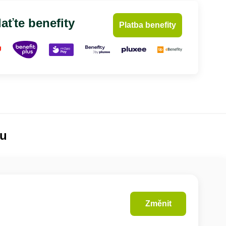
aťte benefity
Platba benefity
lu
Změnit