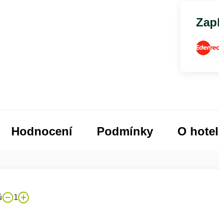
Zapl
Hodnocení
Podmínky
O hote
ů
1