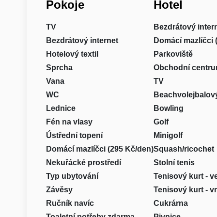
Pokoje
Hotel
TV
Bezdrátový inter
Bezdrátový internet
Domácí mazlíčci 
Hotelový textil
Parkoviště
Sprcha
Obchodní centr
Vana
TV
WC
Beachvolejbalový
Lednice
Bowling
Fén na vlasy
Golf
Ústřední topení
Minigolf
Domácí mazlíčci (295 Kč/den)
Squash/ricochet
Nekuřácké prostředí
Stolní tenis
Typ ubytování
Tenisový kurt - 
Závěsy
Tenisový kurt - vn
Ručník navíc
Cukrárna
Toaletní potřeby zdarma
Pivnice