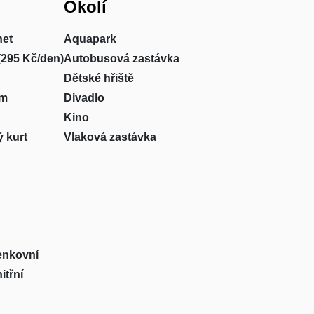
Okolí
net
Aquapark
(295 Kč/den)
Autobusová zastávka
Dětské hřiště
um
Divadlo
Kino
 kurt
Vlaková zastávka
venkovní
itřní