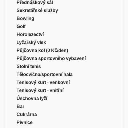
Přednáškový sál
Sekretářské služby
Bowling
Golf
Horolezectví
Lyžařský vlek
Půjčovna kol (0 Kč/den)
Půjčovna sportovního vybavení
Stolní tenis
Tělocvična/sportovní hala
Tenisový kurt - venkovní
Tenisový kurt - vnitřní
Úschovna lyží
Bar
Cukrárna
Pivnice