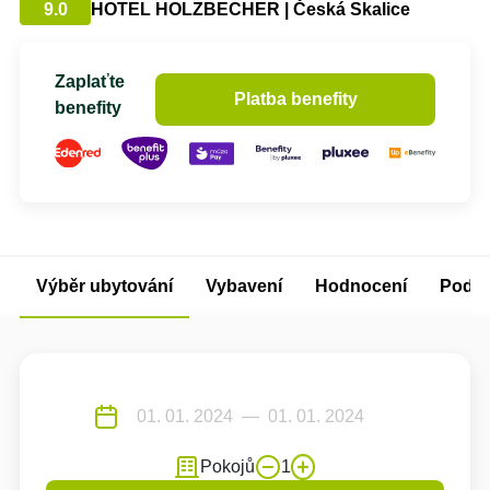
9.0
HOTEL HOLZBECHER | Česká Skalice
Zaplaťte
Platba benefity
benefity
Výběr ubytování
Vybavení
Hodnocení
Podm
Pokojů
1