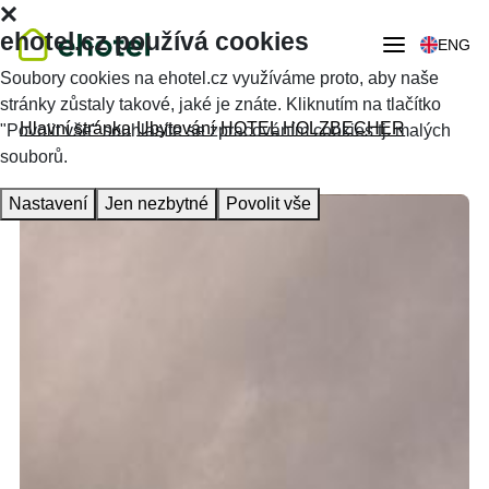
ehotel.cz používá cookies
ENG
Soubory cookies na ehotel.cz využíváme proto, aby naše
stránky zůstaly takové, jaké je znáte. Kliknutím na tlačítko
Hlavní stránka
Ubytování
HOTEL HOLZBECHER
"Povolit vše" souhlasíte se zpracováním cookies tj. malých
souborů.
Nastavení
Jen nezbytné
Povolit vše