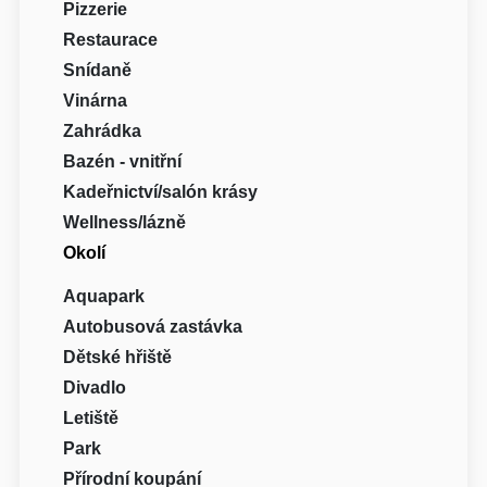
Pizzerie
Restaurace
Snídaně
Vinárna
Zahrádka
Bazén - vnitřní
Kadeřnictví/salón krásy
Wellness/lázně
Okolí
Aquapark
Autobusová zastávka
Dětské hřiště
Divadlo
Letiště
Park
Přírodní koupání