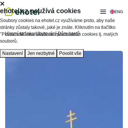
ehotel.cz používá cookies
ENG
Soubory cookies na ehotel.cz využíváme proto, aby naše
stránky zůstaly takové, jaké je znáte. Kliknutím na tlačítko
Hlavní stránka
Ubytování
Dům hostů
"Povolit vše" souhlasíte se zpracováním cookies tj. malých
souborů.
Nastavení
Jen nezbytné
Povolit vše