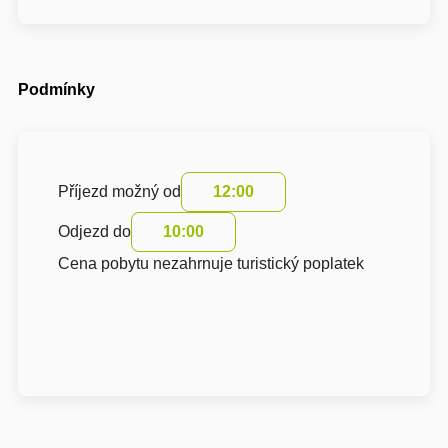
Podmínky
Příjezd možný od
12:00
Odjezd do
10:00
Cena pobytu nezahrnuje turistický poplatek