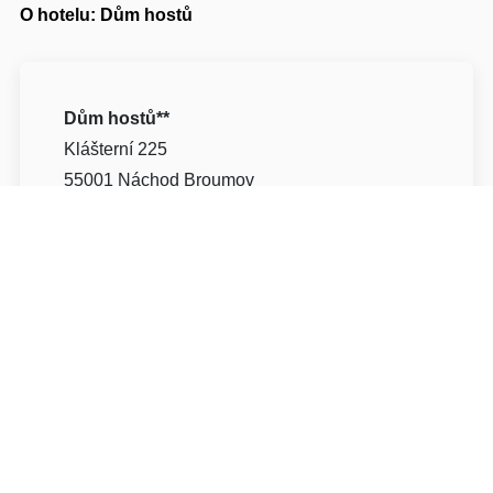
O hotelu: Dům hostů
Dům hostů**
Klášterní 225
55001 Náchod Broumov
Napište nám
Navigovat