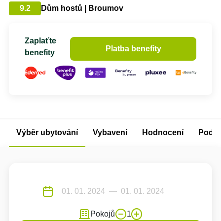
9.2
Dům hostů | Broumov
Zaplaťte
Platba benefity
benefity
Výběr ubytování
Vybavení
Hodnocení
Podm
Pokojů
1