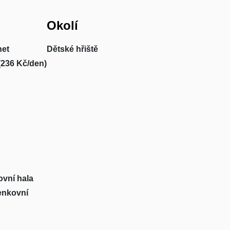
Okolí
net
Dětské hřiště
(236 Kč/den)
ovní hala
venkovní