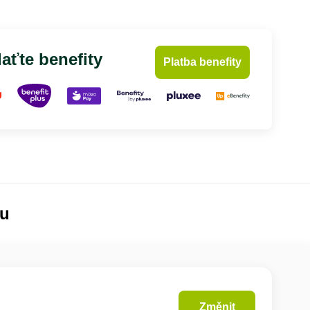
aťte benefity
Platba benefity
lu
Změnit