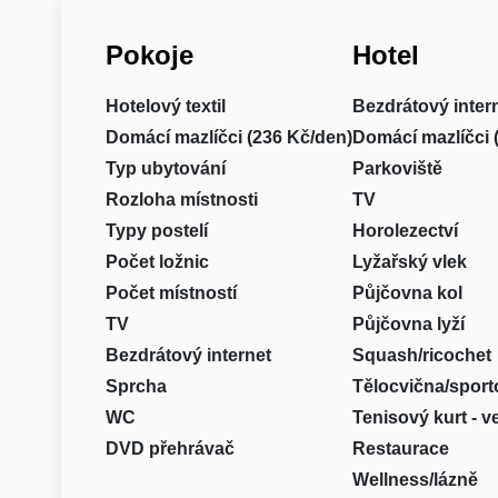
Pokoje
Hotel
Hotelový textil
Bezdrátový inter
Domácí mazlíčci (236 Kč/den)
Domácí mazlíčci 
Typ ubytování
Parkoviště
Rozloha místnosti
TV
Typy postelí
Horolezectví
Počet ložnic
Lyžařský vlek
Počet místností
Půjčovna kol
TV
Půjčovna lyží
Bezdrátový internet
Squash/ricochet
Sprcha
Tělocvična/sport
WC
Tenisový kurt - 
DVD přehrávač
Restaurace
Wellness/lázně