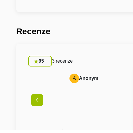
Recenze
95
3 recenze
A
Anonym