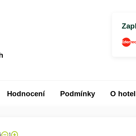
Zapl
h
Hodnocení
Podmínky
O hote
ů
1