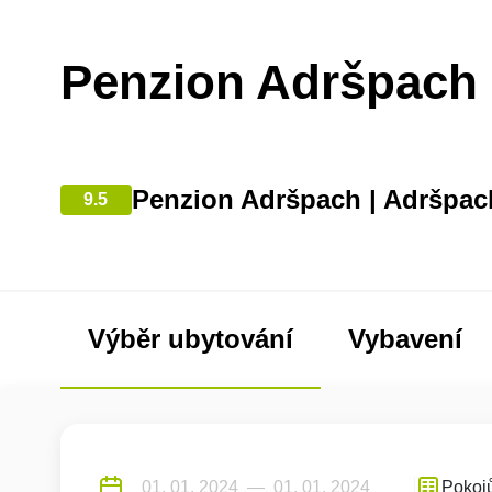
Penzion Adršpach
Penzion Adršpach | Adršpac
9.5
Výběr ubytování
Vybavení
Pokoj