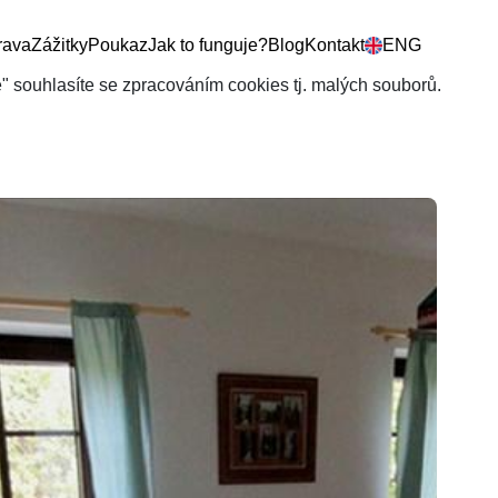
rava
Zážitky
Poukaz
Jak to funguje?
Blog
Kontakt
ENG
še" souhlasíte se zpracováním cookies tj. malých souborů.