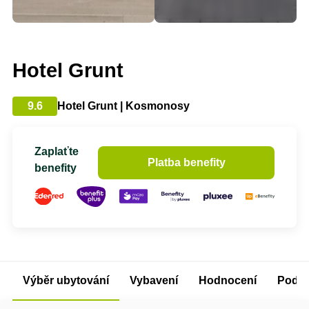
Hotel Grunt
9.6
Hotel Grunt | Kosmonosy
Zaplaťte
Platba benefity
benefity
Výběr ubytování
Vybavení
Hodnocení
Podm