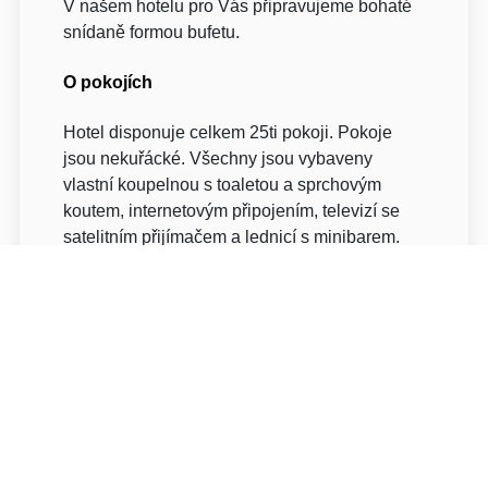
V našem hotelu pro Vás připravujeme bohaté
snídaně formou bufetu.
O pokojích
Hotel disponuje celkem 25ti pokoji. Pokoje
jsou nekuřácké. Všechny jsou vybaveny
vlastní koupelnou s toaletou a sprchovým
koutem, internetovým připojením, televizí se
satelitním přijímačem a lednicí s minibarem.
Samozřejmostí jsou osušky, ručníky a hotelová
kosmetika.
Jednolůžkový pokoj Deluxe
- jednolůžkový pokoj
- nově zrekonstruovaný, moderní design a
vybavení