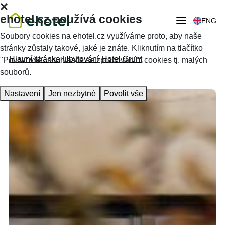
ehotel.cz používá cookies
ENG
Soubory cookies na ehotel.cz využíváme proto, aby naše
stránky zůstaly takové, jaké je znáte. Kliknutím na tlačítko
Hlavní stránka
Ubytování
Hotel Grunt
"Povolit vše" souhlasíte se zpracováním cookies tj. malých
souborů.
Nastavení
Jen nezbytné
Povolit vše