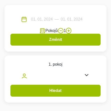
Pokojů
1
Změnit
1. pokoj
Hledat