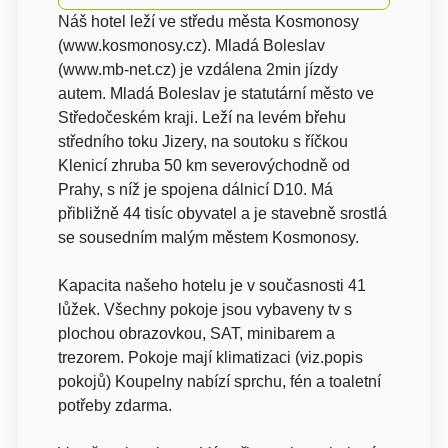
Náš hotel leží ve středu města Kosmonosy
(www.kosmonosy.cz). Mladá Boleslav
(www.mb-net.cz) je vzdálena 2min jízdy
autem. Mladá Boleslav je statutární město ve
Středočeském kraji. Leží na levém břehu
středního toku Jizery, na soutoku s říčkou
Klenicí zhruba 50 km severovýchodně od
Prahy, s níž je spojena dálnicí D10. Má
přibližně 44 tisíc obyvatel a je stavebně srostlá
se sousedním malým městem Kosmonosy.
Kapacita našeho hotelu je v současnosti 41
lůžek. Všechny pokoje jsou vybaveny tv s
plochou obrazovkou, SAT, minibarem a
trezorem. Pokoje mají klimatizaci (viz.popis
pokojů) Koupelny nabízí sprchu, fén a toaletní
potřeby zdarma.