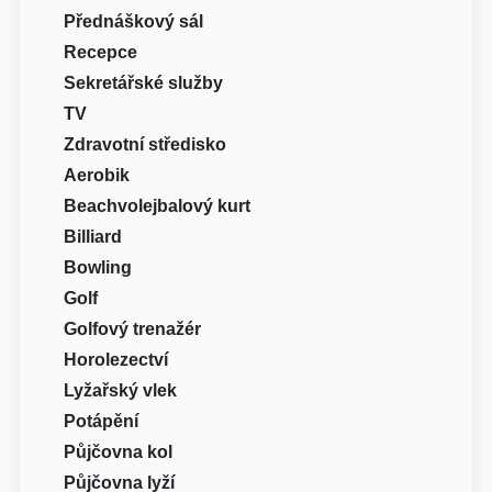
Přednáškový sál
Recepce
Sekretářské služby
TV
Zdravotní středisko
Aerobik
Beachvolejbalový kurt
Billiard
Bowling
Golf
Golfový trenažér
Horolezectví
Lyžařský vlek
Potápění
Půjčovna kol
Půjčovna lyží