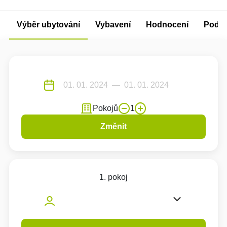
Výběr ubytování
Vybavení
Hodnocení
Podm
Pokojů
1
Změnit
1. pokoj