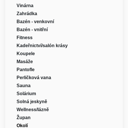
Vinárna
Zahrádka
Bazén - venkovní
Bazén - vnitřní
Fitness
Kadeřnictví/salón krásy
Koupele
Masáže
Pantofle
Perličková vana
Sauna
Solárium
Solná jeskyně
Wellness/lázně
Župan
Okolí