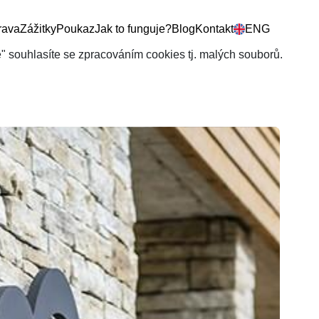
rava
Zážitky
Poukaz
Jak to funguje?
Blog
Kontakt
ENG
še" souhlasíte se zpracováním cookies tj. malých souborů.