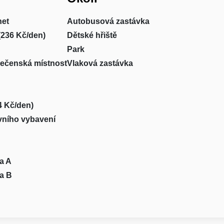
net
Autobusová zastávka
(236 Kč/den)
Dětské hřiště
Park
lečenská místnost
Vlaková zastávka
4 Kč/den)
vního vybavení
ta A
ta B