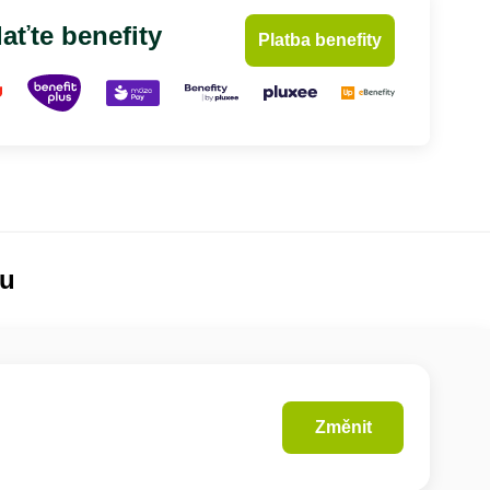
aťte benefity
Platba benefity
lu
Změnit