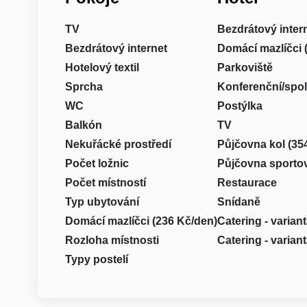
TV
Bezdrátový inter
Bezdrátový internet
Domácí mazlíčci 
Hotelový textil
Parkoviště
Sprcha
Konferenční/spo
WC
Postýlka
Balkón
TV
Nekuřácké prostředí
Půjčovna kol (35
Počet ložnic
Půjčovna sporto
Počet místností
Restaurace
Typ ubytování
Snídaně
Domácí mazlíčci (236 Kč/den)
Catering - varian
Rozloha místnosti
Catering - varian
Typy postelí