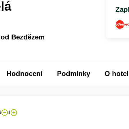
lá
Zapl
 pod Bezdězem
Hodnocení
Podmínky
O hote
ů
1