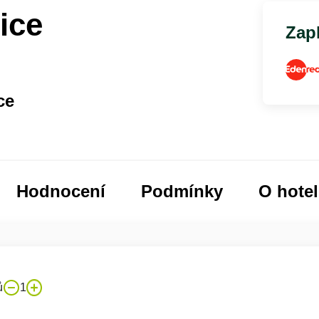
ice
Zapl
ce
Hodnocení
Podmínky
O hote
ů
1