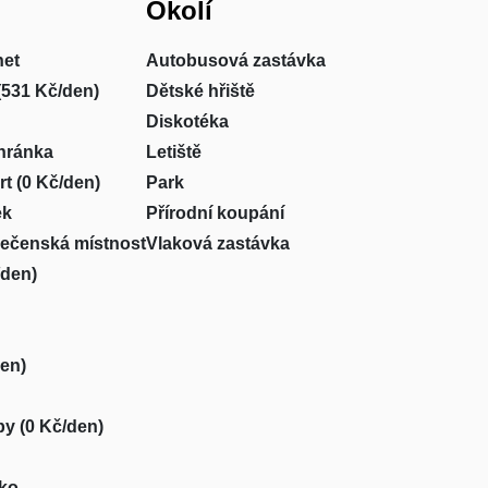
Okolí
net
Autobusová zastávka
(531 Kč/den)
Dětské hřiště
Diskotéka
hránka
Letiště
t (0 Kč/den)
Park
ek
Přírodní koupání
lečenská místnost
Vlaková zastávka
/den)
en)
by (0 Kč/den)
sko