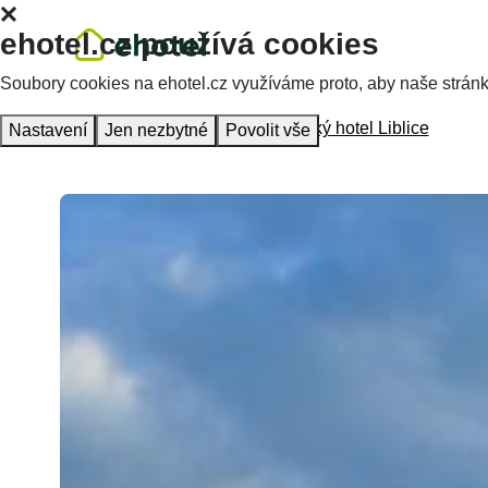
ehotel.cz používá cookies
Soubory cookies na ehotel.cz využíváme proto, aby naše stránky 
Hlavní stránka
Ubytování
Zámecký hotel Liblice
Nastavení
Jen nezbytné
Povolit vše