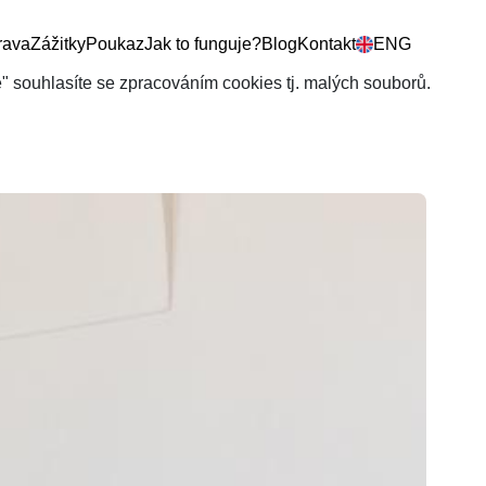
rava
Zážitky
Poukaz
Jak to funguje?
Blog
Kontakt
ENG
še" souhlasíte se zpracováním cookies tj. malých souborů.