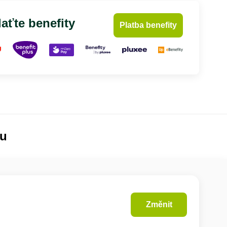
aťte benefity
Platba benefity
lu
Změnit