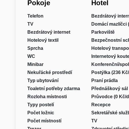
Pokoje
Hotel
Telefon
Bezdrátový inter
TV
Domácí mazlíčci 
Bezdrátový internet
Parkoviště
Hotelový textil
Bezpečnostní sc
Sprcha
Hotelový transpor
WC
Internetový kout
Minibar
Konferenční/spo
Nekuřácké prostředí
Postýlka (236 Kč
Typ ubytování
Praní prádla
Toaletní potřeby zdarma
Přednáškový sál
Rozloha místnosti
Průvodce (0 Kč/d
Typy postelí
Recepce
Počet ložnic
Sekretářské služ
Počet místností
TV
Trezor
Zdravotní středi