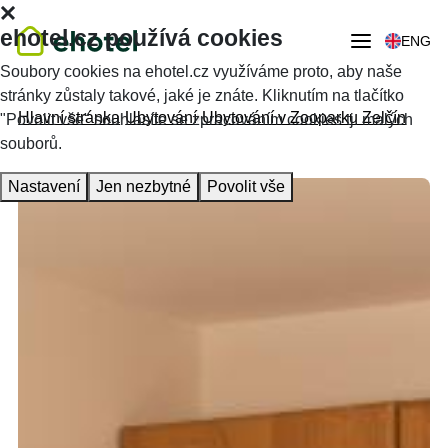
ehotel.cz používá cookies
ENG
Soubory cookies na ehotel.cz využíváme proto, aby naše
stránky zůstaly takové, jaké je znáte. Kliknutím na tlačítko
Hlavní stránka
Ubytování
Ubytování v Zooparku Zelčín
"Povolit vše" souhlasíte se zpracováním cookies tj. malých
souborů.
Nastavení
Jen nezbytné
Povolit vše