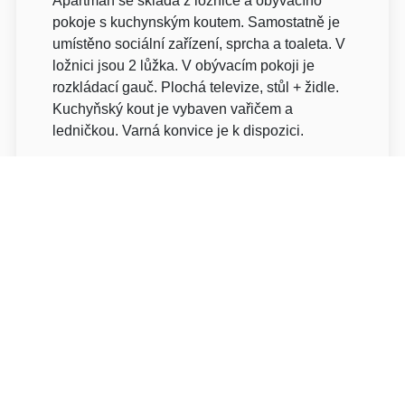
Apartmán se skládá z ložnice a obývacího
pokoje s kuchynským koutem. Samostatně je
umístěno sociální zařízení, sprcha a toaleta. V
ložnici jsou 2 lůžka. V obývacím pokoji je
rozkládací gauč. Plochá televize, stůl + židle.
Kuchyňský kout je vybaven vařičem a
ledničkou. Varná konvice je k dispozici.
Chatky jsou součástí kempu v rámci areálu
Zooparku, situované pod břehy Vltavského
plavebního kanálu, kde během dne můžete
sledovat lodní dopravu. Počet lůžek v chatce 6
( 3 x 2 palandy ). Základní turistické ubytování.
Je nutno vzít s sebou spacáky nebo případně
zamluvit lůžkoviny za jednorázový poplatek.
Tee-pee jsou umístěna v kempu, situovaném
pod břehem Vltavského plavebního kanálu.
Během dnes tak můžete pozorovat lodní
dopravu z blízkosti. Tee-pee nemají ohniště!