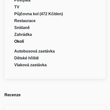
Postýlka
TV
Půjčovna kol (472 Kč/den)
Restaurace
Snídaně
Zahrádka
Okolí
Autobusová zastávka
Dětské hřiště
Vlaková zastávka
Recenze