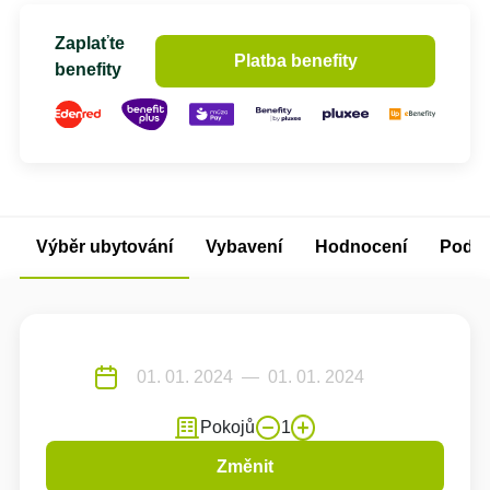
Zaplaťte
Platba benefity
benefity
Výběr ubytování
Vybavení
Hodnocení
Podm
Pokojů
1
Změnit