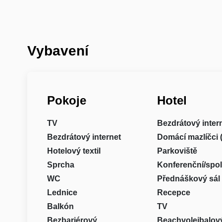
Vybavení
Pokoje
Hotel
TV
Bezdrátový inter
Bezdrátový internet
Domácí mazlíčci 
Hotelový textil
Parkoviště
Sprcha
Konferenční/spo
WC
Přednáškový sál
Lednice
Recepce
Balkón
TV
Bezbariérový
Beachvolejbalový