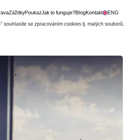
rava
Zážitky
Poukaz
Jak to funguje?
Blog
Kontakt
ENG
še" souhlasíte se zpracováním cookies tj. malých souborů.