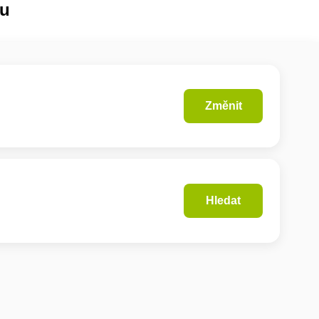
lu
Změnit
Hledat