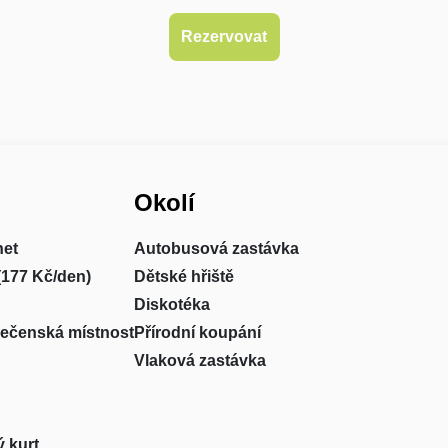
Okolí
net
Autobusová zastávka
(177 Kč/den)
Dětské hřiště
Diskotéka
lečenská místnost
Přírodní koupání
Vlaková zastávka
 kurt