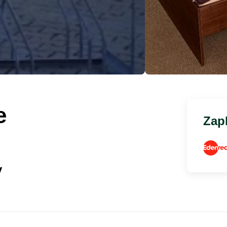
e
Zapl
y