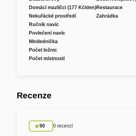
Domácí mazlíčci (177 Kč/den)
Restaurace
Nekuřácké prostředí
Zahrádka
Ručník navíc
Povlečení navíc
Minilednička
Počet ložnic
Počet místností
Recenze
90
0 recenzí