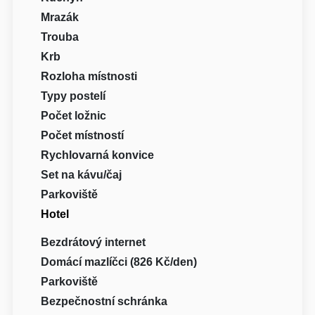
Mrazák
Trouba
Krb
Rozloha místnosti
Typy postelí
Počet ložnic
Počet místností
Rychlovarná konvice
Set na kávu/čaj
Parkoviště
Hotel
Bezdrátový internet
Domácí mazlíčci (826 Kč/den)
Parkoviště
Bezpečnostní schránka