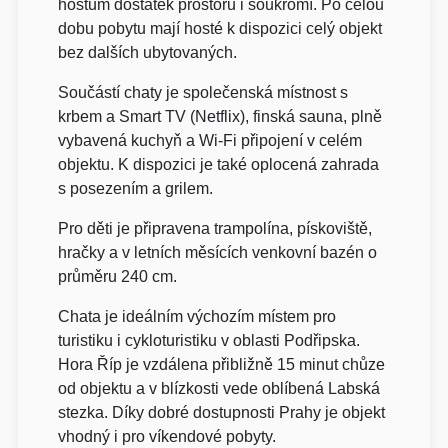
hostům dostatek prostoru i soukromí. Po celou
dobu pobytu mají hosté k dispozici celý objekt
bez dalších ubytovaných.
Součástí chaty je společenská místnost s
krbem a Smart TV (Netflix), finská sauna, plně
vybavená kuchyň a Wi-Fi připojení v celém
objektu. K dispozici je také oplocená zahrada
s posezením a grilem.
Pro děti je připravena trampolína, pískoviště,
hračky a v letních měsících venkovní bazén o
průměru 240 cm.
Chata je ideálním výchozím místem pro
turistiku i cykloturistiku v oblasti Podřipska.
Hora Říp je vzdálena přibližně 15 minut chůze
od objektu a v blízkosti vede oblíbená Labská
stezka. Díky dobré dostupnosti Prahy je objekt
vhodný i pro víkendové pobyty.