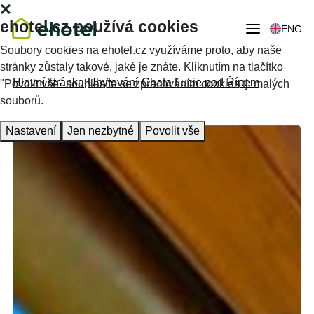
ehotel.cz používá cookies
ENG
Soubory cookies na ehotel.cz využíváme proto, aby naše
stránky zůstaly takové, jaké je znáte. Kliknutím na tlačítko
Hlavní stránka
Ubytování
Chata Lucie pod Řípem
"Povolit vše" souhlasíte se zpracováním cookies tj. malých
souborů.
Nastavení
Jen nezbytné
Povolit vše