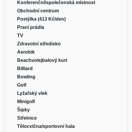
Konferenční/společenská místnost
Obchodní centrum
Postýlka (413 Kč/den)
Praní prádla
TV
Zdravotní středisko
Aerobik
Beachvolejbalový kurt
Billiard
Bowling
Golf
Lyžařský vlek
Minigolf
Šipky
Střelnice
Tělocvična/sportovní hala