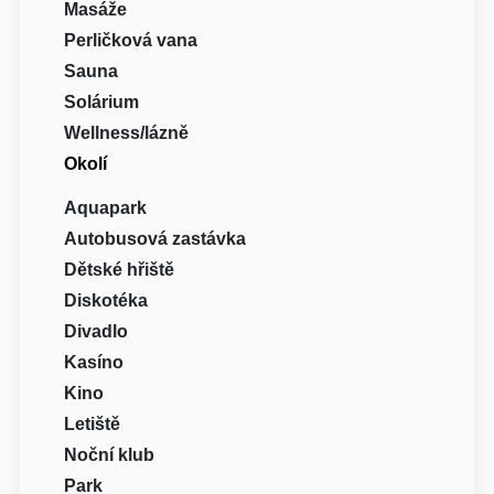
Masáže
Perličková vana
Sauna
Solárium
Wellness/lázně
Okolí
Aquapark
Autobusová zastávka
Dětské hřiště
Diskotéka
Divadlo
Kasíno
Kino
Letiště
Noční klub
Park