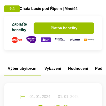
9.4
Chata Lucie pod Řípem | Mnetěš
Zaplaťte
Platba benefity
benefity
Výběr ubytování
Vybavení
Hodnocení
Podm