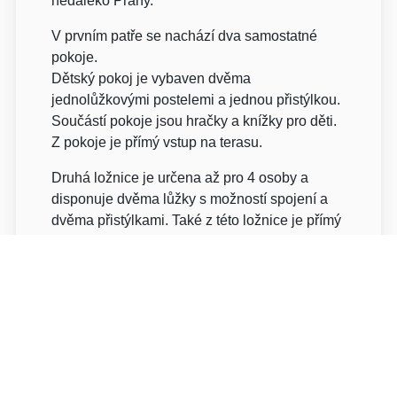
nedaleko Prahy.
V prvním patře se nachází dva samostatné
pokoje.
Dětský pokoj je vybaven dvěma
jednolůžkovými postelemi a jednou přistýlkou.
Součástí pokoje jsou hračky a knížky pro děti.
Z pokoje je přímý vstup na terasu.
Druhá ložnice je určena až pro 4 osoby a
disponuje dvěma lůžky s možností spojení a
dvěma přistýlkami. Také z této ložnice je přímý
vstup na terasu.
Podkroví tvoří samostatné patro se dvěma
průchozími ložnicemi. Každý pokoj je vybaven
lůžkem o šířce 110 cm a jednou přistýlkou. Z
obou pokojů je vstup na balkon s krásným
výhledem na horu Říp, který patří mezi
oblíbené momenty pobytu u hostů hledajících