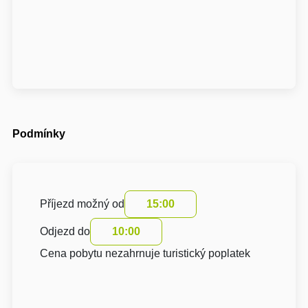
Podmínky
Příjezd možný od
15:00
Odjezd do
10:00
Cena pobytu nezahrnuje turistický poplatek