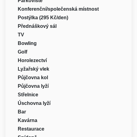
Parkoviště
Konferenční/společenská místnost
Postýlka (295 Kč/den)
Přednáškový sál
TV
Bowling
Golf
Horolezectví
Lyžařský vlek
Půjčovna kol
Půjčovna lyží
Střelnice
Úschovna lyží
Bar
Kavárna
Restaurace