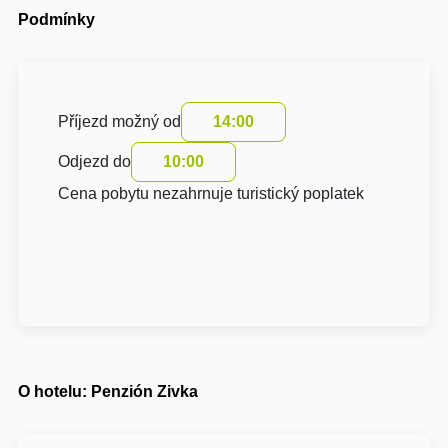
Podmínky
Příjezd možný od
14:00
Odjezd do
10:00
Cena pobytu nezahrnuje turistický poplatek
O hotelu: Penzión Zivka