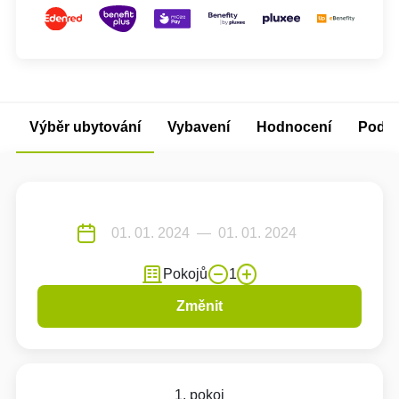
Výběr ubytování
Vybavení
Hodnocení
Podm
Pokojů
1
Změnit
1. pokoj