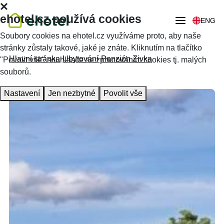
ehotel.cz používá cookies
ENG
Soubory cookies na ehotel.cz využíváme proto, aby naše
stránky zůstaly takové, jaké je znáte. Kliknutím na tlačítko
Hlavní stránka
Ubytování
Penzión Zivka
"Povolit vše" souhlasíte se zpracováním cookies tj. malých
souborů.
Nastavení
Jen nezbytné
Povolit vše