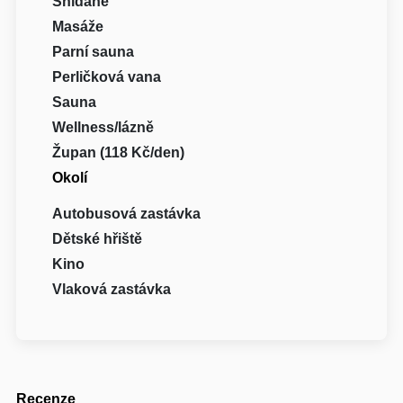
Snídaně
Masáže
Parní sauna
Perličková vana
Sauna
Wellness/lázně
Župan (118 Kč/den)
Okolí
Autobusová zastávka
Dětské hřiště
Kino
Vlaková zastávka
Recenze