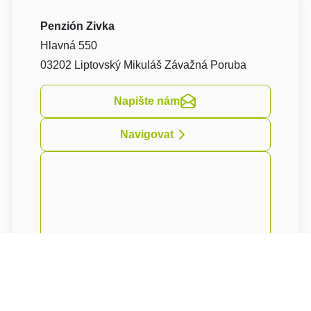
Penzión Zivka
Hlavná 550
03202 Liptovský Mikuláš Závažná Poruba
Napište nám
Navigovat
Penzionu Zivka
je nově postavený penzion