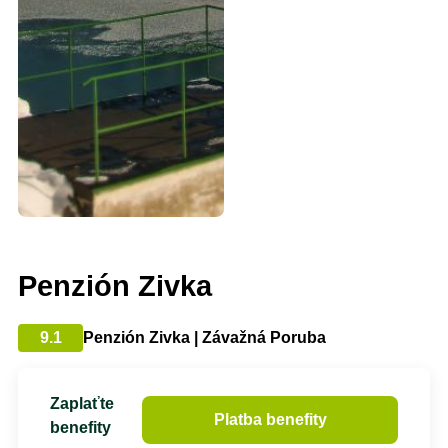
Penzión Zivka
9.1
Penzión Zivka | Závažná Poruba
Zaplaťte
Platba benefity
benefity