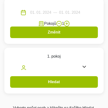
Pokojů
1
Změnit
1. pokoj
Hledat
Vyberte počet osob a klikněte na tlačítko Hledat.