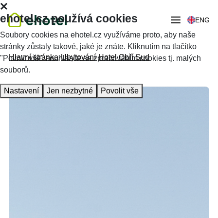
ehotel.cz používá cookies
ENG
Soubory cookies na ehotel.cz využíváme proto, aby naše
stránky zůstaly takové, jaké je znáte. Kliknutím na tlačítko
Hlavní stránka
Ubytování
Hotel Obří Sud
"Povolit vše" souhlasíte se zpracováním cookies tj. malých
souborů.
Nastavení
Jen nezbytné
Povolit vše