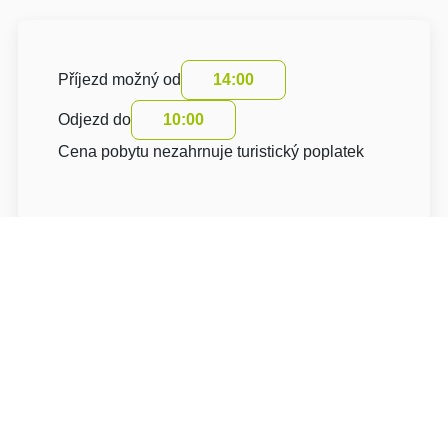
Příjezd možný od
14:00
Odjezd do
10:00
Cena pobytu nezahrnuje turistický poplatek
O hotelu: Hotel Obří Sud
Hotel Obří Sud***