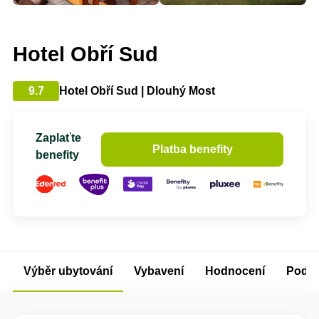
Hotel Obří Sud
9.7
Hotel Obří Sud | Dlouhý Most
Zaplaťte
Platba benefity
benefity
Výběr ubytování
Vybavení
Hodnocení
Podm