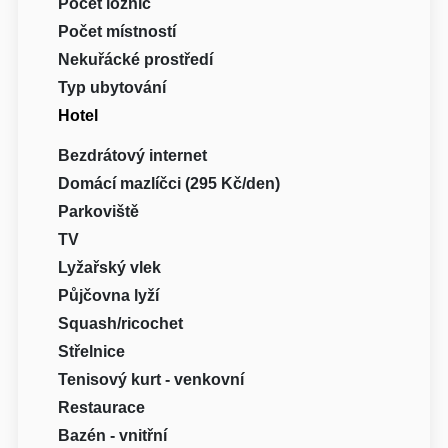
Počet ložnic
Počet místností
Nekuřácké prostředí
Typ ubytování
Hotel
Bezdrátový internet
Domácí mazlíčci (295 Kč/den)
Parkoviště
TV
Lyžařský vlek
Půjčovna lyží
Squash/ricochet
Střelnice
Tenisový kurt - venkovní
Restaurace
Bazén - vnitřní