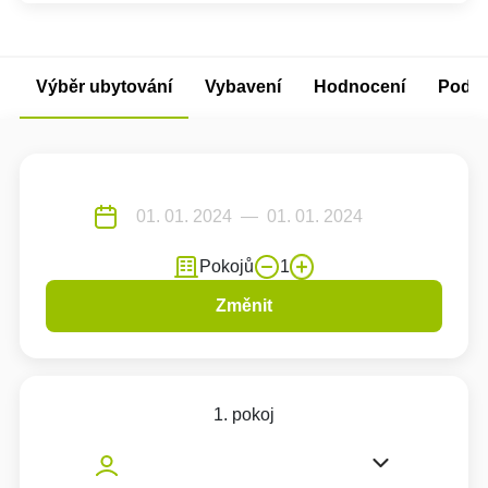
Výběr ubytování
Vybavení
Hodnocení
Podm
Pokojů
1
Změnit
1. pokoj