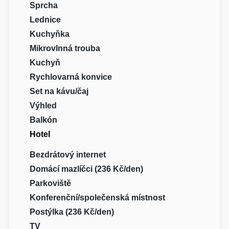
Sprcha
Lednice
Kuchyňka
Mikrovlnná trouba
Kuchyň
Rychlovarná konvice
Set na kávu/čaj
Výhled
Balkón
Hotel
Bezdrátový internet
Domácí mazlíčci (236 Kč/den)
Parkoviště
Konferenční/společenská místnost
Postýlka (236 Kč/den)
TV