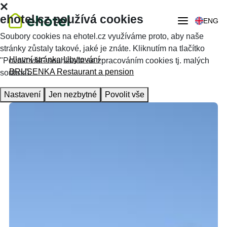
ehotel.cz používá cookies
ENG
Soubory cookies na ehotel.cz využíváme proto, aby naše
stránky zůstaly takové, jaké je znáte. Kliknutím na tlačítko
Hlavní stránka
Ubytování
"Povolit vše" souhlasíte se zpracováním cookies tj. malých
BRUSENKA Restaurant a pension
souborů.
Nastavení
Jen nezbytné
Povolit vše