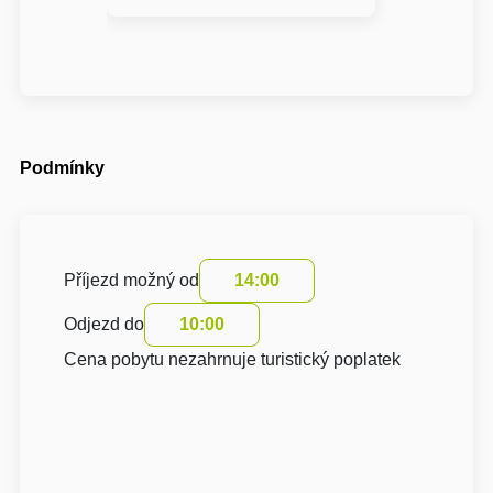
Podmínky
Příjezd možný od
14:00
Odjezd do
10:00
Cena pobytu nezahrnuje turistický poplatek