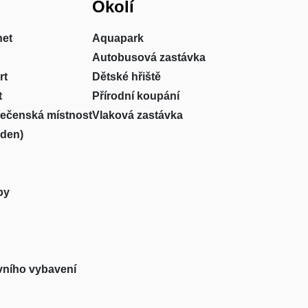
Okolí
net
Aquapark
Autobusová zastávka
rt
Dětské hřiště
t
Přírodní koupání
lečenská místnost
Vlaková zastávka
/den)
by
vního vybavení