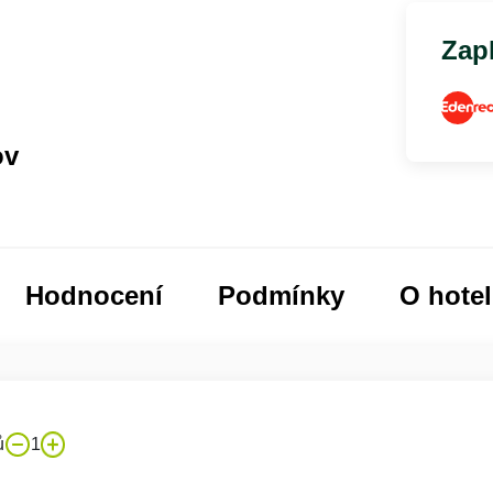
Zapl
ov
Hodnocení
Podmínky
O hote
ů
1