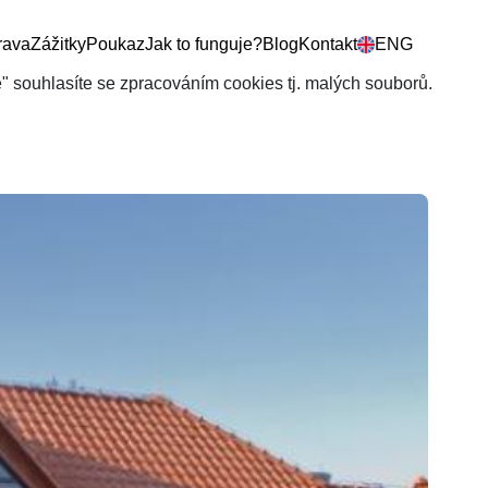
rava
Zážitky
Poukaz
Jak to funguje?
Blog
Kontakt
ENG
še" souhlasíte se zpracováním cookies tj. malých souborů.