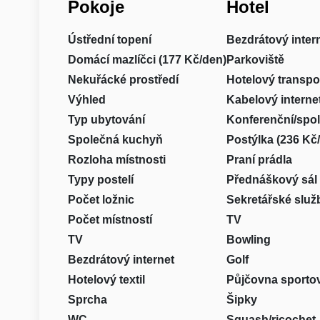
Pokoje
Hotel
Ústřední topení
Bezdrátový inter
Domácí mazlíčci (177 Kč/den)
Parkoviště
Nekuřácké prostředí
Hotelový transpo
Výhled
Kabelový interne
Typ ubytování
Konferenční/spo
Společná kuchyň
Postýlka (236 Kč
Rozloha místnosti
Praní prádla
Typy postelí
Přednáškový sál
Počet ložnic
Sekretářské služ
Počet místností
TV
TV
Bowling
Bezdrátový internet
Golf
Hotelový textil
Půjčovna sporto
Sprcha
Šipky
WC
Squash/ricochet