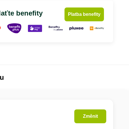
aťte benefity
Platba benefity
lu
Změnit