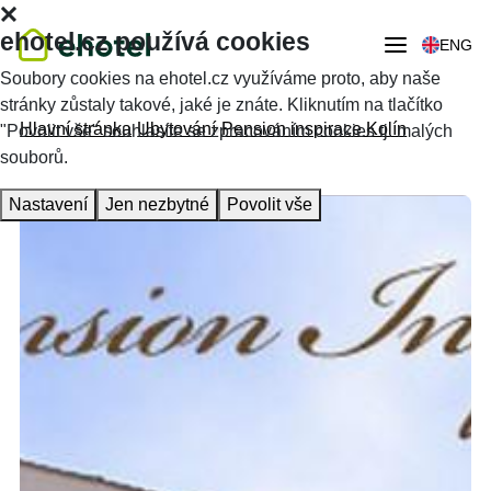
ehotel.cz používá cookies
ENG
Soubory cookies na ehotel.cz využíváme proto, aby naše
stránky zůstaly takové, jaké je znáte. Kliknutím na tlačítko
Hlavní stránka
Ubytování
Pension inspirace Kolín
"Povolit vše" souhlasíte se zpracováním cookies tj. malých
souborů.
Nastavení
Jen nezbytné
Povolit vše