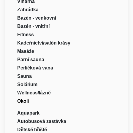
Vinárna
Zahrádka
Bazén - venkovní
Bazén - vnitřní
Fitness
Kadeřnictví/salón krásy
Masáže
Parní sauna
Perličková vana
Sauna
Solárium
Wellness/lázně
Okolí
Aquapark
Autobusová zastávka
Dětské hřiště