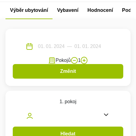
Výběr ubytování
Vybavení
Hodnocení
Podm
Pokojů
1
Změnit
1. pokoj
Hledat