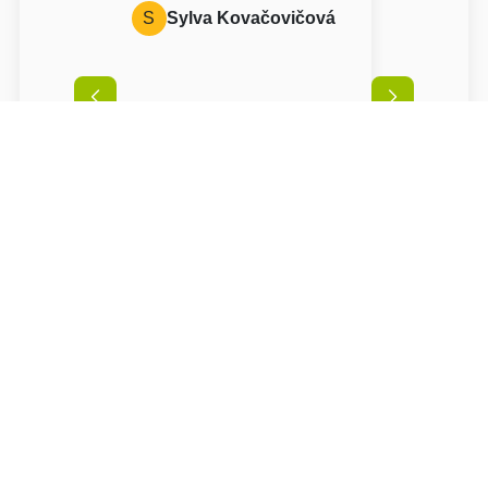
S
Sylva Kovačovičová
Podmínky
Příjezd možný od
14:00