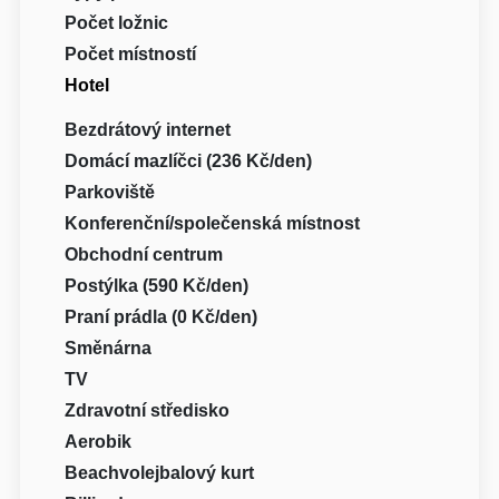
Počet ložnic
Počet místností
Hotel
Bezdrátový internet
Domácí mazlíčci (236 Kč/den)
Parkoviště
Konferenční/společenská místnost
Obchodní centrum
Postýlka (590 Kč/den)
Praní prádla (0 Kč/den)
Směnárna
TV
Zdravotní středisko
Aerobik
Beachvolejbalový kurt