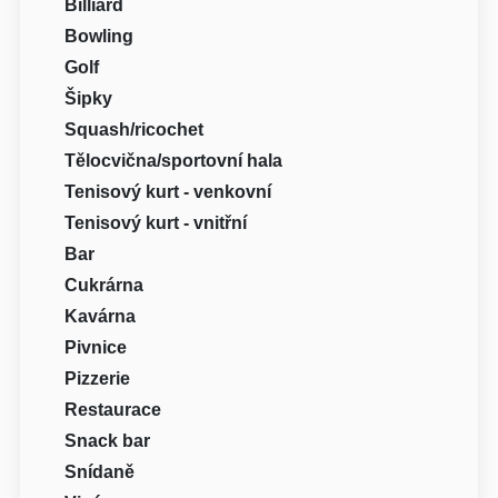
Billiard
Bowling
Golf
Šipky
Squash/ricochet
Tělocvična/sportovní hala
Tenisový kurt - venkovní
Tenisový kurt - vnitřní
Bar
Cukrárna
Kavárna
Pivnice
Pizzerie
Restaurace
Snack bar
Snídaně