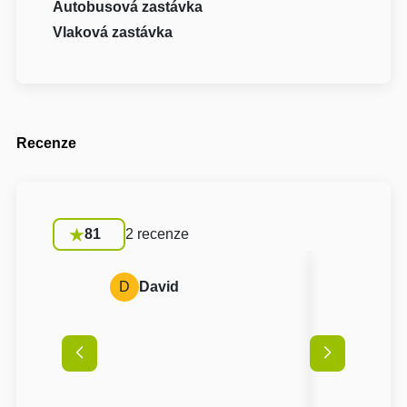
Autobusová zastávka
Vlaková zastávka
Recenze
81
2 recenze
D
David
B
Barbo