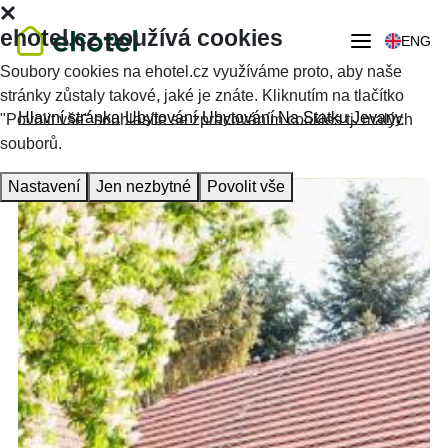
ehotel.cz používá cookies
ENG
Soubory cookies na ehotel.cz využíváme proto, aby naše
stránky zůstaly takové, jaké je znáte. Kliknutím na tlačítko
Hlavní stránka
Ubytování
Ubytování Na Statku Jevany
"Povolit vše" souhlasíte se zpracováním cookies tj. malých
souborů.
Nastavení
Jen nezbytné
Povolit vše