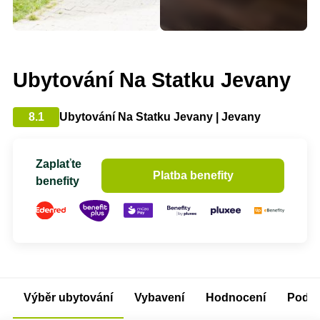
Ubytování Na Statku Jevany
8.1
Ubytování Na Statku Jevany | Jevany
Zaplaťte
Platba benefity
benefity
Výběr ubytování
Vybavení
Hodnocení
Podm