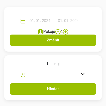
Pokojů
1
Změnit
1. pokoj
Hledat