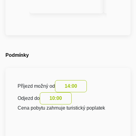
Podmínky
Příjezd možný od
14:00
Odjezd do
10:00
Cena pobytu zahrnuje turistický poplatek