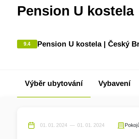
Pension U kostela
Pension U kostela | Český B
9.4
Výběr ubytování
Vybavení
Pokoj