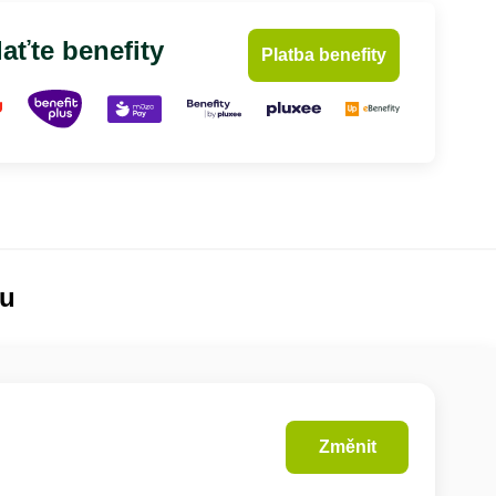
aťte benefity
Platba benefity
lu
Změnit