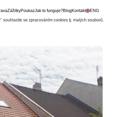
rava
Zážitky
Poukaz
Jak to funguje?
Blog
Kontakt
ENG
še" souhlasíte se zpracováním cookies tj. malých souborů.