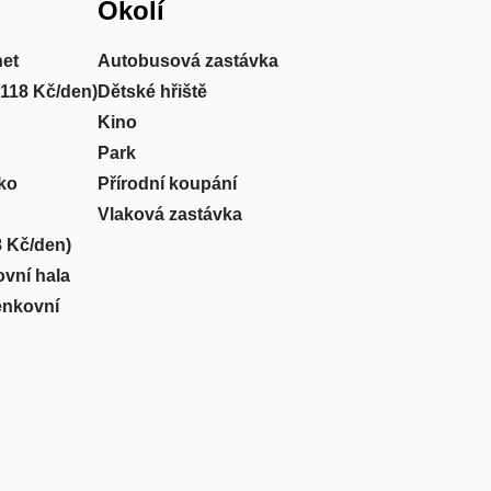
Okolí
net
Autobusová zastávka
(118 Kč/den)
Dětské hřiště
Kino
Park
ko
Přírodní koupání
Vlaková zastávka
8 Kč/den)
ovní hala
enkovní