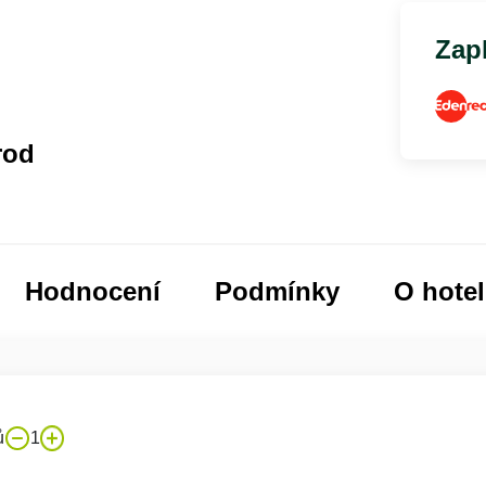
Zapl
rod
Hodnocení
Podmínky
O hote
ů
1