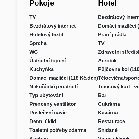
Pokoje
Hotel
TV
Bezdrátový inter
Bezdrátový internet
Domácí mazlíčci 
Hotelový textil
Praní prádla
Sprcha
TV
WC
Zdravotní středis
Ústřední topení
Aerobik
Kuchyňka
Půjčovna kol (11
Domácí mazlíčci (118 Kč/den)
Tělocvična/sport
Nekuřácké prostředí
Tenisový kurt - v
Typ ubytování
Bar
Přenosný ventilátor
Cukrárna
Povlečení navíc
Kavárna
Denní úklid
Restaurace
Toaletní potřeby zdarma
Snídaně
Kuchyň
Vinný sklípek