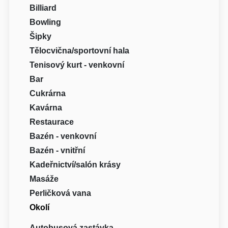
Billiard
Bowling
Šipky
Tělocvična/sportovní hala
Tenisový kurt - venkovní
Bar
Cukrárna
Kavárna
Restaurace
Bazén - venkovní
Bazén - vnitřní
Kadeřnictví/salón krásy
Masáže
Perličková vana
Okolí
Autobusová zastávka