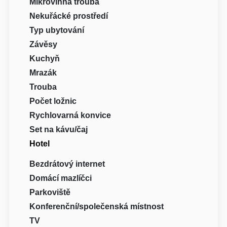
Mikrovlnná trouba
Nekuřácké prostředí
Typ ubytování
Závěsy
Kuchyň
Mrazák
Trouba
Počet ložnic
Rychlovarná konvice
Set na kávu/čaj
Hotel
Bezdrátový internet
Domácí mazlíčci
Parkoviště
Konferenční/společenská místnost
TV