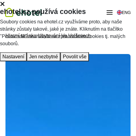
ehotel.cz používá cookies
ENG
Soubory cookies na ehotel.cz využíváme proto, aby naše
stránky zůstaly takové, jaké je znáte. Kliknutím na tlačítko
Hlavní stránka
Ubytování
Ve Volšovech
"Povolit vše" souhlasíte se zpracováním cookies tj. malých
souborů.
Nastavení
Jen nezbytné
Povolit vše