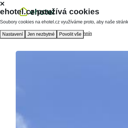
ehotel.cz používá cookies
Soubory cookies na ehotel.cz využíváme proto, aby naše stránky 
Hlavní stránka
Ubytování
Hotel Annín
Nastavení
Jen nezbytné
Povolit vše