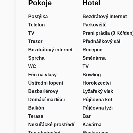
Pokoje
Hotel
Postýlka
Bezdrátový internet
Telefon
Parkoviště
TV
Praní prádla (0 Kč/den
Trezor
Přednáškový sál
Bezdrátový internet
Recepce
Sprcha
Směnárna
WC
TV
Fén na vlasy
Bowling
Ústřední topení
Horolezectví
Bezbariérový
Lyžařský vlek
Domácí mazlíčci
Půjčovna kol
Balkón
Půjčovna lyží
Terasa
Bar
Nekuřácké prostředí
Kavárna
Typ ubytování
Restaurace