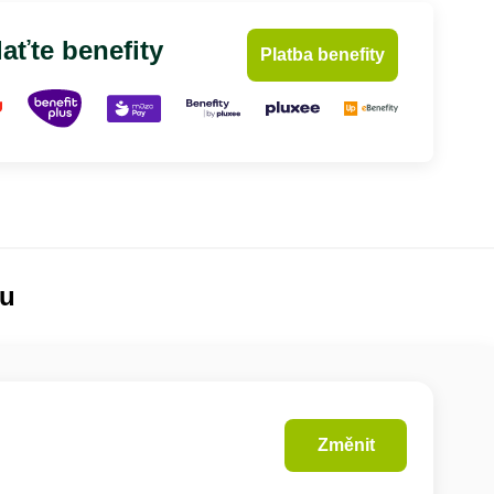
aťte benefity
Platba benefity
lu
Změnit