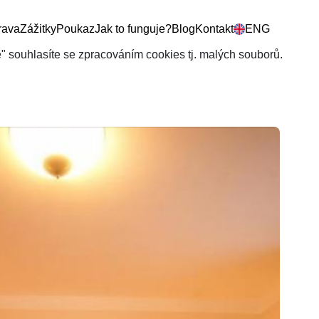
rava
Zážitky
Poukaz
Jak to funguje?
Blog
Kontakt
ENG
še" souhlasíte se zpracováním cookies tj. malých souborů.