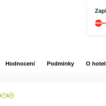
Zapl
Hodnocení
Podmínky
O hote
ů
1