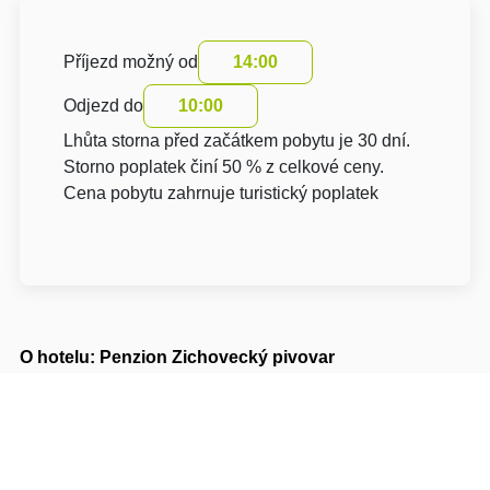
Příjezd možný od
14:00
Odjezd do
10:00
Lhůta storna před začátkem pobytu je 30 dní.
Storno poplatek činí 50 % z celkové ceny.
Cena pobytu zahrnuje turistický poplatek
O hotelu: Penzion Zichovecký pivovar
Penzion Zichovecký pivovar***