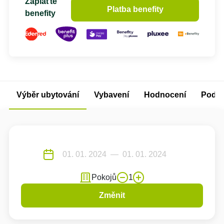
Zaplaťte
Platba benefity
benefity
Výběr ubytování
Vybavení
Hodnocení
Podm
Pokojů
1
Změnit