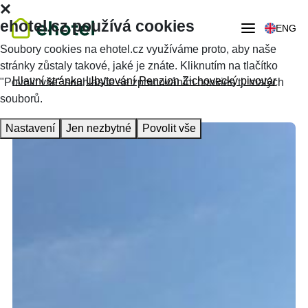
ehotel.cz používá cookies
ENG
Soubory cookies na ehotel.cz využíváme proto, aby naše
stránky zůstaly takové, jaké je znáte. Kliknutím na tlačítko
Hlavní stránka
Ubytování
Penzion Zichovecký pivovar
"Povolit vše" souhlasíte se zpracováním cookies tj. malých
souborů.
Nastavení
Jen nezbytné
Povolit vše