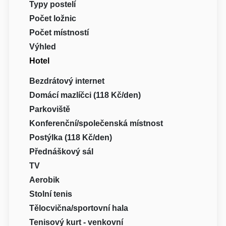
Typy postelí
Počet ložnic
Počet místností
Výhled
Hotel
Bezdrátový internet
Domácí mazlíčci (118 Kč/den)
Parkoviště
Konferenční/společenská místnost
Postýlka (118 Kč/den)
Přednáškový sál
TV
Aerobik
Stolní tenis
Tělocvična/sportovní hala
Tenisový kurt - venkovní