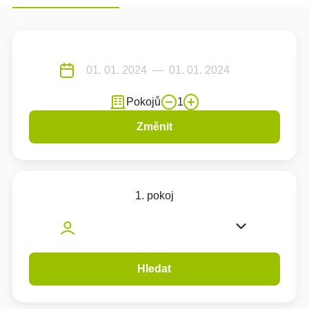
Pokojů
1
Změnit
1. pokoj
Hledat