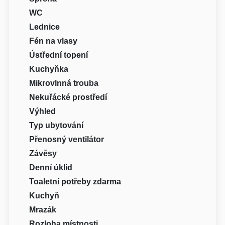
WC
Lednice
Fén na vlasy
Ústřední topení
Kuchyňka
Mikrovlnná trouba
Nekuřácké prostředí
Výhled
Typ ubytování
Přenosný ventilátor
Závěsy
Denní úklid
Toaletní potřeby zdarma
Kuchyň
Mrazák
Rozloha místnosti