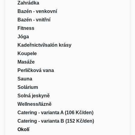
Zahrádka
Bazén - venkovní
Bazén - vnitřní
Fitness
Jóga
Kadeřnictví/salón krásy
Koupele
Masáže
Perličková vana
Sauna
Solárium
Solná jeskyně
Wellness/lázně
Catering - varianta A (106 Kč/den)
Catering - varianta B (152 Kč/den)
Okolí