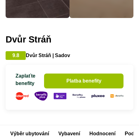
Dvůr Stráň
9.8
Dvůr Stráň | Sadov
Zaplaťte
Platba benefity
benefity
Výběr ubytování
Vybavení
Hodnocení
Podm