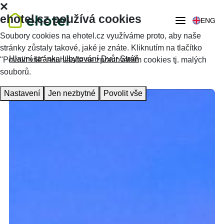
ehotel.cz používá cookies
ENG
Soubory cookies na ehotel.cz využíváme proto, aby naše
stránky zůstaly takové, jaké je znáte. Kliknutím na tlačítko
Hlavní stránka
Ubytování
Dvůr Stráň
"Povolit vše" souhlasíte se zpracováním cookies tj. malých
souborů.
Nastavení
Jen nezbytné
Povolit vše