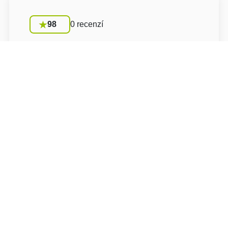
98
0 recenzí
Podmínky