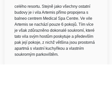
celého resortu. Stejně jako všechny ostatní
budovy je i vila Artemis přímo propojena s
balneo centrem Medical Spa Centre. Ve vile
Artemis se nachází pouze 6 pokojů. Tím více
je však zdůrazněno dokonalé soukromí, které
tato vila svým hostům poskytuje a především
pak její pokoje, z nichž většina jsou prostorná
apartmá s vlastní kuchyňkou a vlastním
soukromým parkovištěm.
VILA CARLTON
Vila Carlton pochází rovněž z roku 1897 a
nachází se na malém nádvoří na konci
palmové aleje. Ve vile se nachází celkem 26
pokojů. Celé 2. a 3. patro budovy tvoří pokoje
kategorie Suite a Junior Suite a je možné je
využít jako „Executive Floor“. Zároveň vila