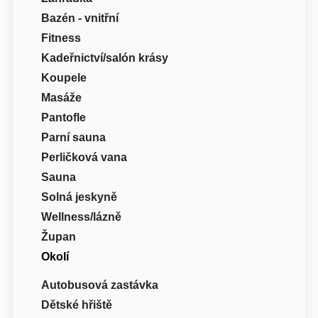
Bazén - vnitřní
Fitness
Kadeřnictví/salón krásy
Koupele
Masáže
Pantofle
Parní sauna
Perličková vana
Sauna
Solná jeskyně
Wellness/lázně
Župan
Okolí
Autobusová zastávka
Dětské hřiště