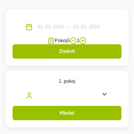
Pokojů
1
Změnit
1. pokoj
Hledat