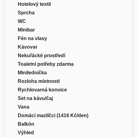
Hotelový textil
Sprcha
WC
Minibar
Fén na vlasy
Kávovar
Nekuřácké prostředí
Toaletní potřeby zdarma
Minilednička
Rozloha místnosti
Rychlovarná konvice
Set na kávu/čaj
Vana
Domácí mazlíčci (1416 Kč/den)
Balkón
Výhled