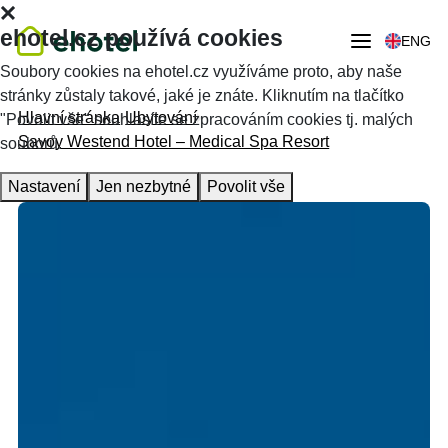
ehotel.cz používá cookies
ENG
Soubory cookies na ehotel.cz využíváme proto, aby naše
stránky zůstaly takové, jaké je znáte. Kliknutím na tlačítko
Hlavní stránka
Ubytování
"Povolit vše" souhlasíte se zpracováním cookies tj. malých
Savoy Westend Hotel – Medical Spa Resort
souborů.
Nastavení
Jen nezbytné
Povolit vše