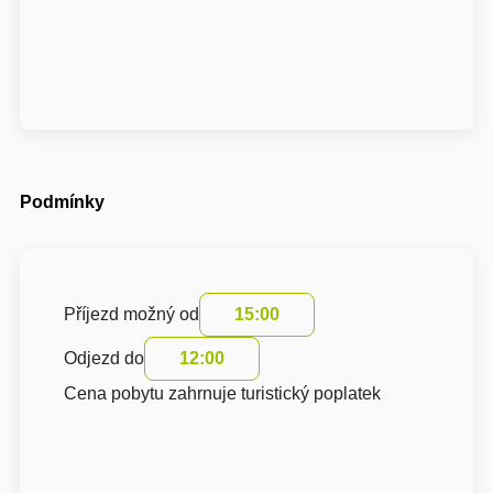
Podmínky
Příjezd možný od
15:00
Odjezd do
12:00
Cena pobytu zahrnuje turistický poplatek