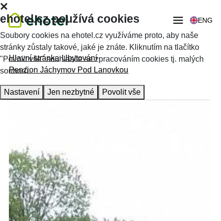
ehotel.cz používá cookies
ENG
Soubory cookies na ehotel.cz využíváme proto, aby naše
stránky zůstaly takové, jaké je znáte. Kliknutím na tlačítko
Hlavní stránka
Ubytování
"Povolit vše" souhlasíte se zpracováním cookies tj. malých
Penzion Jáchymov Pod Lanovkou
souborů.
Nastavení
Jen nezbytné
Povolit vše