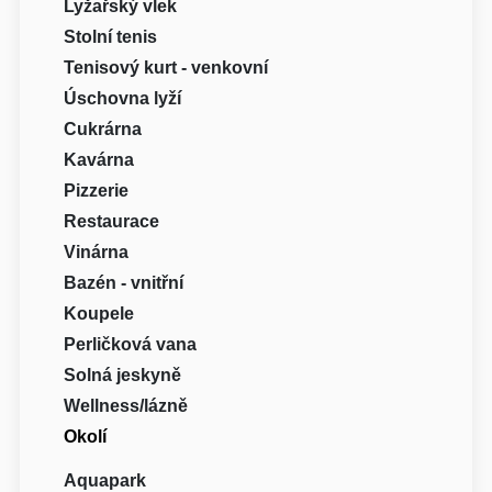
Lyžařský vlek
Stolní tenis
Tenisový kurt - venkovní
Úschovna lyží
Cukrárna
Kavárna
Pizzerie
Restaurace
Vinárna
Bazén - vnitřní
Koupele
Perličková vana
Solná jeskyně
Wellness/lázně
Okolí
Aquapark