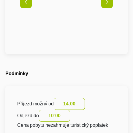
Podmínky
Příjezd možný od
14:00
Odjezd do
10:00
Cena pobytu nezahrnuje turistický poplatek