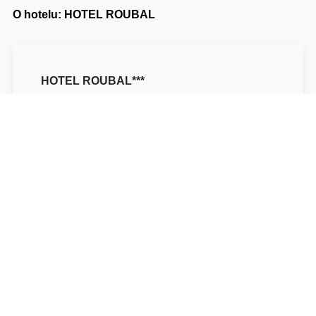
O hotelu: HOTEL ROUBAL
HOTEL ROUBAL***
Pecka 7
50782 Jičín Pecka
Napište nám
Navigovat