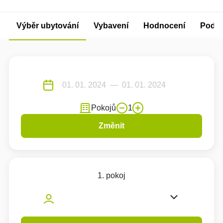
Výběr ubytování
Vybavení
Hodnocení
Podm
Pokojů
1
Změnit
1. pokoj