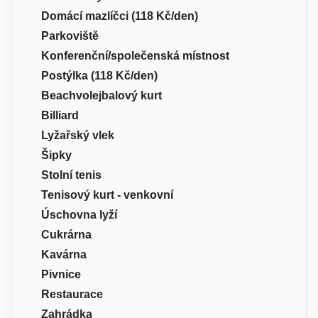
Domácí mazlíčci (118 Kč/den)
Parkoviště
Konferenční/společenská místnost
Postýlka (118 Kč/den)
Beachvolejbalový kurt
Billiard
Lyžařský vlek
Šipky
Stolní tenis
Tenisový kurt - venkovní
Úschovna lyží
Cukrárna
Kavárna
Pivnice
Restaurace
Zahrádka