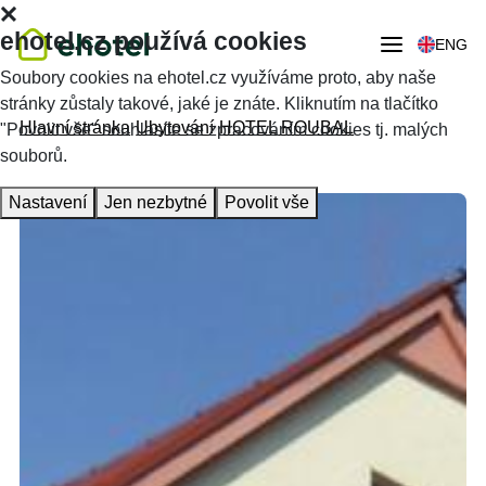
ehotel.cz používá cookies
ENG
Soubory cookies na ehotel.cz využíváme proto, aby naše
stránky zůstaly takové, jaké je znáte. Kliknutím na tlačítko
Hlavní stránka
Ubytování
HOTEL ROUBAL
"Povolit vše" souhlasíte se zpracováním cookies tj. malých
souborů.
Nastavení
Jen nezbytné
Povolit vše