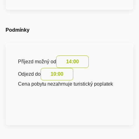
Podmínky
Příjezd možný od
14:00
Odjezd do
10:00
Cena pobytu nezahrnuje turistický poplatek