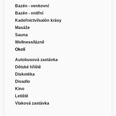
Bazén - venkovní
Bazén - vnitřní
Kadeřnictví/salón krásy
Masáže
Sauna
Wellness/lázně
Okolí
Autobusová zastávka
Dětské hřiště
Diskotéka
Divadlo
Kino
Letiště
Vlaková zastávka