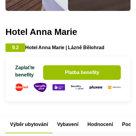
Hotel Anna Marie
9.2
Hotel Anna Marie | Lázně Bělohrad
Zaplaťte
Platba benefity
benefity
Výběr ubytování
Vybavení
Hodnocení
Podm