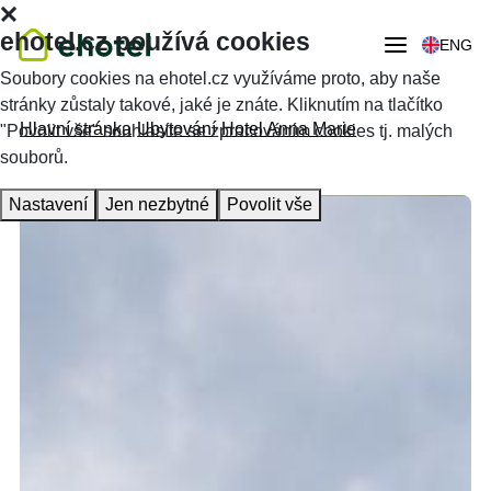
ehotel.cz používá cookies
ENG
Soubory cookies na ehotel.cz využíváme proto, aby naše
stránky zůstaly takové, jaké je znáte. Kliknutím na tlačítko
Hlavní stránka
Ubytování
Hotel Anna Marie
"Povolit vše" souhlasíte se zpracováním cookies tj. malých
souborů.
Nastavení
Jen nezbytné
Povolit vše