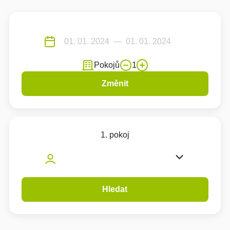
Pokojů
1
Změnit
1. pokoj
Hledat