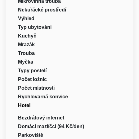
Mikrovlnná trouba
Nekuřácké prostředí
Výhled
Typ ubytování
Kuchyň
Mrazák
Trouba
Myčka
Typy postelí
Počet ložnic
Počet místností
Rychlovarná konvice
Hotel
Bezdrátový internet
Domácí mazlíčci (94 Kč/den)
Parkoviště