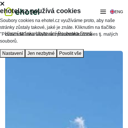
ehotel.cz používá cookies
ENG
Soubory cookies na ehotel.cz využíváme proto, aby naše
stránky zůstaly takové, jaké je znáte. Kliknutím na tlačítko
Hlavní stránka
Ubytování
Roubenka Strmá
"Povolit vše" souhlasíte se zpracováním cookies tj. malých
souborů.
Nastavení
Jen nezbytné
Povolit vše