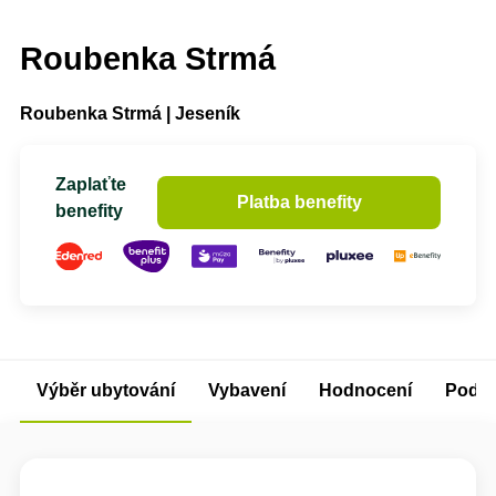
Roubenka Strmá
Roubenka Strmá | Jeseník
Zaplaťte
Platba benefity
benefity
Výběr ubytování
Vybavení
Hodnocení
Podm