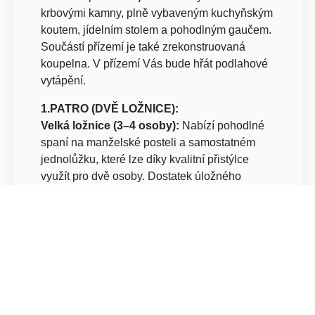
krbovými kamny, plně vybaveným kuchyňským
koutem, jídelním stolem a pohodlným gaučem.
Součástí přízemí je také zrekonstruovaná
koupelna. V přízemí Vás bude hřát podlahové
vytápění.
1.PATRO (DVĚ LOŽNICE):
Velká ložnice (3–4 osoby):
Nabízí pohodlné
spaní na manželské posteli a samostatném
jednolůžku, které lze díky kvalitní přistýlce
využít pro dvě osoby. Dostatek úložného
prostoru pro Vaše věci.
Menší ložnice (1–2 osoby):
Vybavena lůžkem
o šířce 140 cm, které je ideální jako komfortní
jednolůžko nebo útulné dvoulůžko (např. pro
děti nebo pár).
Venkovní terasa:
Během léta využijete