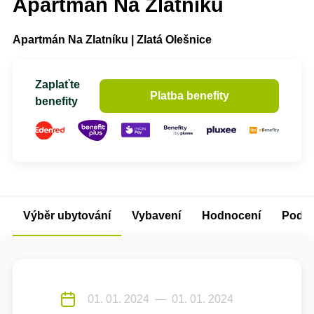
Apartmán Na Zlatníku
Apartmán Na Zlatníku | Zlatá Olešnice
Zaplaťte
Platba benefity
benefity
Výběr ubytování
Vybavení
Hodnocení
Podm