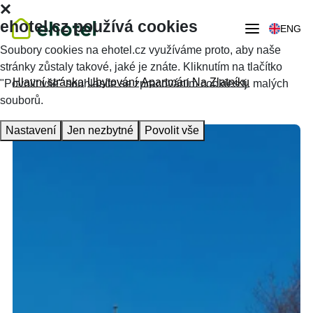
ehotel.cz používá cookies
ENG
Soubory cookies na ehotel.cz využíváme proto, aby naše
stránky zůstaly takové, jaké je znáte. Kliknutím na tlačítko
Hlavní stránka
Ubytování
Apartmán Na Zlatníku
"Povolit vše" souhlasíte se zpracováním cookies tj. malých
souborů.
Nastavení
Jen nezbytné
Povolit vše