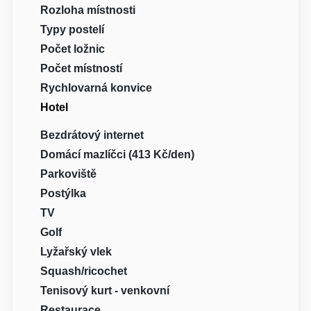
Rozloha místnosti
Typy postelí
Počet ložnic
Počet místností
Rychlovarná konvice
Hotel
Bezdrátový internet
Domácí mazlíčci (413 Kč/den)
Parkoviště
Postýlka
TV
Golf
Lyžařský vlek
Squash/ricochet
Tenisový kurt - venkovní
Restaurace