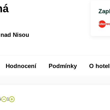
ná
Zapl
 nad Nisou
Hodnocení
Podmínky
O hote
ů
1