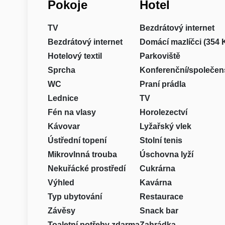
Pokoje
Hotel
TV
Bezdrátový internet
Bezdrátový internet
Domácí mazlíčci (354 
Hotelový textil
Parkoviště
Sprcha
Konferenční/společen
WC
Praní prádla
Lednice
TV
Fén na vlasy
Horolezectví
Kávovar
Lyžařský vlek
Ústřední topení
Stolní tenis
Mikrovlnná trouba
Úschovna lyží
Nekuřácké prostředí
Cukrárna
Výhled
Kavárna
Typ ubytování
Restaurace
Závěsy
Snack bar
Toaletní potřeby zdarma
Zahrádka