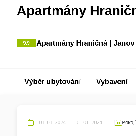
Apartmány Hranič
Apartmány Hraničná | Janov
9.9
Výběr ubytování
Vybavení
Pokoj