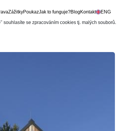
rava
Zážitky
Poukaz
Jak to funguje?
Blog
Kontakt
ENG
še" souhlasíte se zpracováním cookies tj. malých souborů.