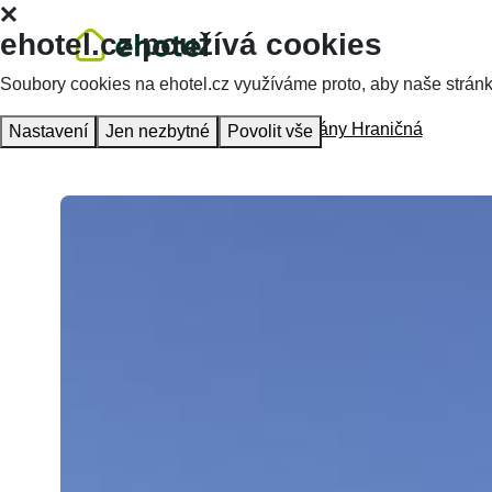
ehotel.cz používá cookies
Soubory cookies na ehotel.cz využíváme proto, aby naše stránky 
Hlavní stránka
Ubytování
Apartmány Hraničná
Nastavení
Jen nezbytné
Povolit vše