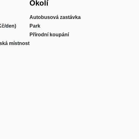
Okolí
Autobusová zastávka
Kč/den)
Park
Přírodní koupání
ská místnost