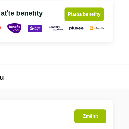
aťte benefity
Platba benefity
lu
Změnit