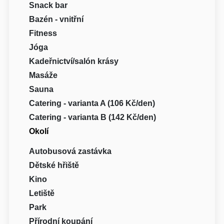
Snack bar
Bazén - vnitřní
Fitness
Jóga
Kadeřnictví/salón krásy
Masáže
Sauna
Catering - varianta A (106 Kč/den)
Catering - varianta B (142 Kč/den)
Okolí
Autobusová zastávka
Dětské hřiště
Kino
Letiště
Park
Přírodní koupání