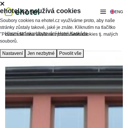
ehotel.cz používá cookies
ENG
Soubory cookies na ehotel.cz využíváme proto, aby naše
stránky zůstaly takové, jaké je znáte. Kliknutím na tlačítko
Hlavní stránka
Ubytování
Hotel Kaskáda
"Povolit vše" souhlasíte se zpracováním cookies tj. malých
souborů.
Nastavení
Jen nezbytné
Povolit vše