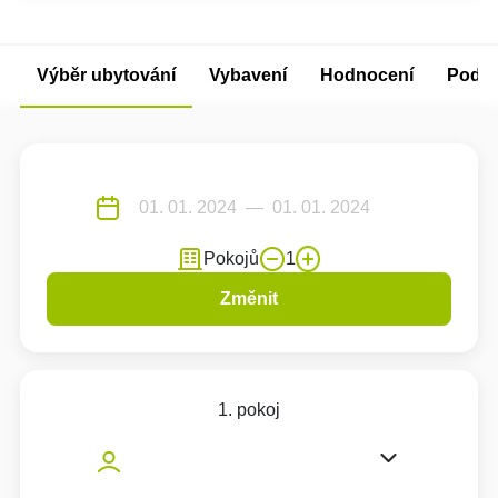
Výběr ubytování
Vybavení
Hodnocení
Podm
Pokojů
1
Změnit
1. pokoj