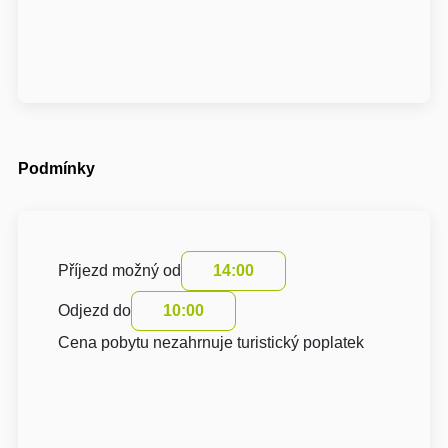
Podmínky
Příjezd možný od
14:00
Odjezd do
10:00
Cena pobytu nezahrnuje turistický poplatek