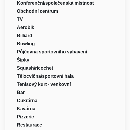
Konferenční/společenská místnost
Obchodní centrum
TV
Aerobik
Billiard
Bowling
Půjčovna sportovního vybavení
Šipky
Squash/ricochet
Tělocvična/sportovní hala
Tenisový kurt - venkovní
Bar
Cukrárna
Kavárna
Pizzerie
Restaurace