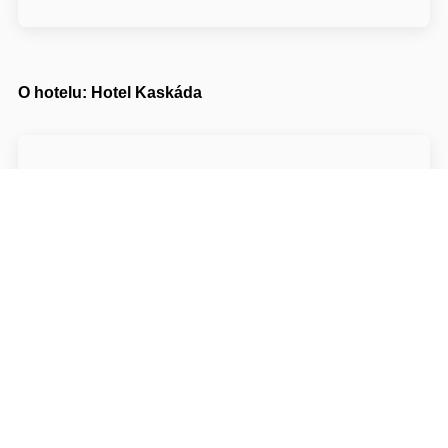
O hotelu: Hotel Kaskáda
Hotel Kaskáda***
Husovo náměstí 17
58401 Havlíčkův Brod Ledeč nad Sázavou
Napište nám
Navigovat