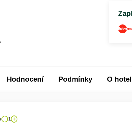
Zapl
o
Hodnocení
Podmínky
O hote
ů
1