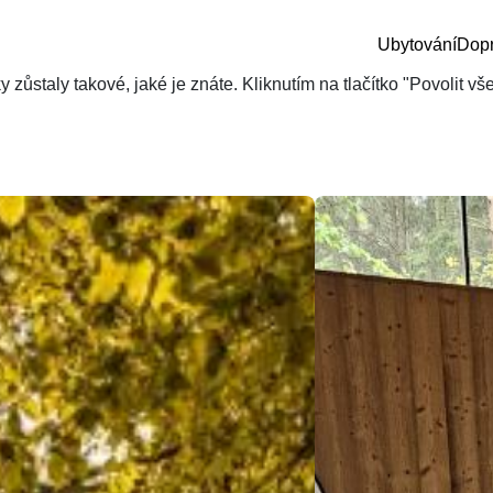
Ubytování
Dop
zůstaly takové, jaké je znáte. Kliknutím na tlačítko "Povolit v