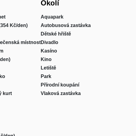
Okolí
net
Aquapark
(354 Kč/den)
Autobusová zastávka
Dětské hřiště
lečenská místnost
Divadlo
um
Kasíno
/den)
Kino
Letiště
sko
Park
Přírodní koupání
 kurt
Vlaková zastávka
Kč/den)