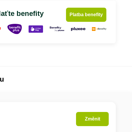
aťte benefity
Platba benefity
lu
Změnit