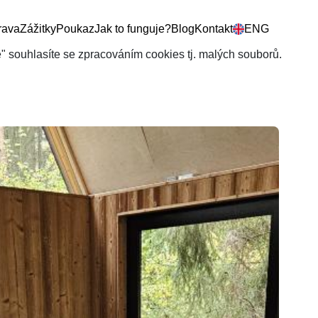
rava
Zážitky
Poukaz
Jak to funguje?
Blog
Kontakt
ENG
še" souhlasíte se zpracováním cookies tj. malých souborů.