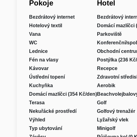
Pokoje
Hotel
Bezdrátový internet
Bezdrátový inter
Hotelový textil
Domácí mazlíčci 
Vana
Parkoviště
WC
Konferenční/spo
Lednice
Obchodní centr
Fén na vlasy
Postýlka (236 Kč
Kávovar
Recepce
Ústřední topení
Zdravotní středi
Kuchyňka
Aerobik
Domácí mazlíčci (354 Kč/den)
Beachvolejbalový
Terasa
Golf
Nekuřácké prostředí
Golfový trenažér
Výhled
Lyžařský vlek
Typ ubytování
Minigolf
Závěsy
Půjčovna kol (0 