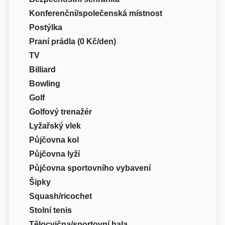
Konferenční/společenská místnost
Postýlka
Praní prádla (0 Kč/den)
TV
Billiard
Bowling
Golf
Golfový trenažér
Lyžařský vlek
Půjčovna kol
Půjčovna lyží
Půjčovna sportovního vybavení
Šipky
Squash/ricochet
Stolní tenis
Tělocvična/sportovní hala