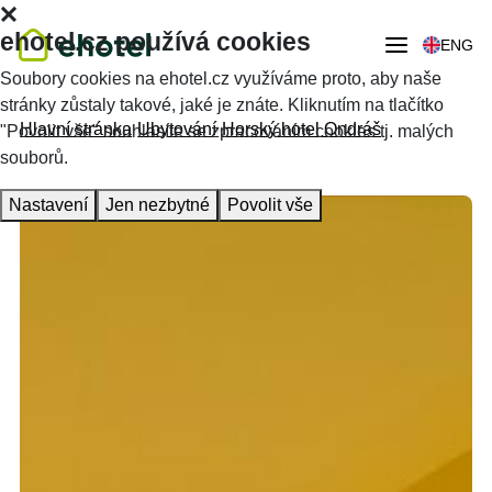
ehotel.cz používá cookies
ENG
Soubory cookies na ehotel.cz využíváme proto, aby naše
stránky zůstaly takové, jaké je znáte. Kliknutím na tlačítko
Hlavní stránka
Ubytování
Horský hotel Ondráš
"Povolit vše" souhlasíte se zpracováním cookies tj. malých
souborů.
Nastavení
Jen nezbytné
Povolit vše