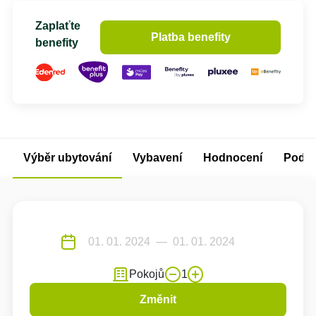
Zaplaťte
Platba benefity
benefity
Výběr ubytování
Vybavení
Hodnocení
Podm
Pokojů
1
Změnit