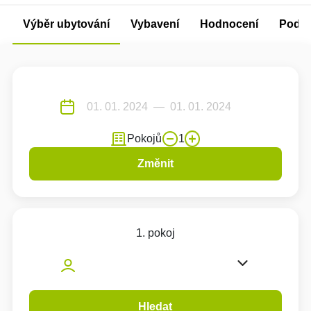
Výběr ubytování
Vybavení
Hodnocení
Podm
Pokojů
1
Změnit
1. pokoj
Hledat