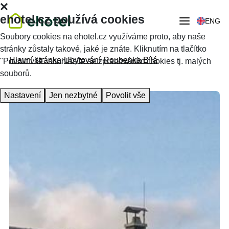
ehotel.cz používá cookies
ENG
Soubory cookies na ehotel.cz využíváme proto, aby naše
stránky zůstaly takové, jaké je znáte. Kliknutím na tlačítko
Hlavní stránka
Ubytování
Roubenka Bílá
"Povolit vše" souhlasíte se zpracováním cookies tj. malých
souborů.
Nastavení
Jen nezbytné
Povolit vše