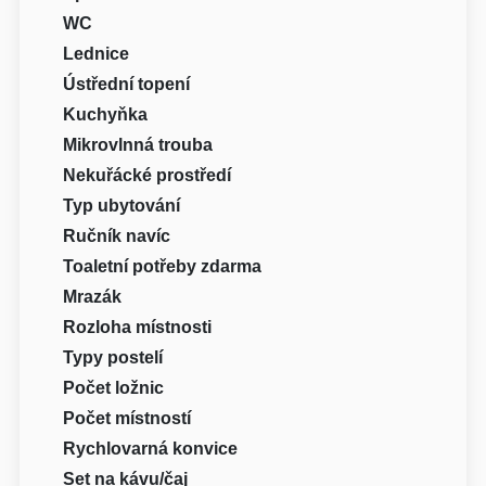
WC
Lednice
Ústřední topení
Kuchyňka
Mikrovlnná trouba
Nekuřácké prostředí
Typ ubytování
Ručník navíc
Toaletní potřeby zdarma
Mrazák
Rozloha místnosti
Typy postelí
Počet ložnic
Počet místností
Rychlovarná konvice
Set na kávu/čaj