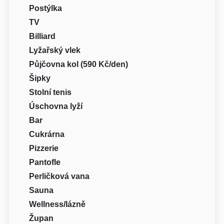
Postýlka
TV
Billiard
Lyžařský vlek
Půjčovna kol (590 Kč/den)
Šipky
Stolní tenis
Úschovna lyží
Bar
Cukrárna
Pizzerie
Pantofle
Perličková vana
Sauna
Wellness/lázně
Župan