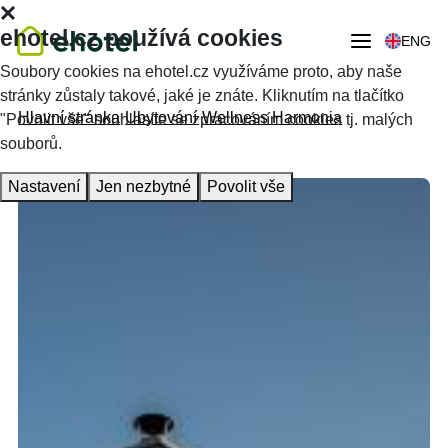
ehotel.cz používá cookies
ENG
Soubory cookies na ehotel.cz využíváme proto, aby naše
stránky zůstaly takové, jaké je znáte. Kliknutím na tlačítko
Hlavní stránka
Ubytování
Wellness Harmonia
"Povolit vše" souhlasíte se zpracováním cookies tj. malých
souborů.
Nastavení
Jen nezbytné
Povolit vše