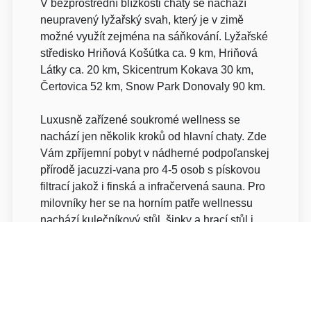
V bezprostřední blízkosti chaty se nachází
neupravený lyžařský svah, který je v zimě
možné využít zejména na sáňkování. Lyžařské
středisko Hriňová Košútka ca. 9 km, Hriňová
Látky ca. 20 km, Skicentrum Kokava 30 km,
Čertovica 52 km, Snow Park Donovaly 90 km.
Luxusně zařízené soukromé wellness se
nachází jen několik kroků od hlavní chaty. Zde
Vám zpříjemní pobyt v nádherné podpoľanskej
přírodě jacuzzi-vana pro 4-5 osob s pískovou
filtrací jakož i finská a infračervená sauna. Pro
milovníky her se na horním patře wellnessu
nachází kulečníkový stůl, šipky a hrací stůl i
pro ty nejmenší. Komfort doplňuje barový pult
vybavený kávovarem, rychlovarnou konvicí,
ledničkou a výčepním zařízením.
K venkovnímu vybavení chaty patří dětské