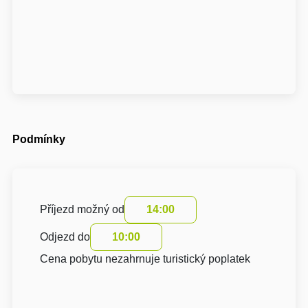
Podmínky
Příjezd možný od
14:00
Odjezd do
10:00
Cena pobytu nezahrnuje turistický poplatek