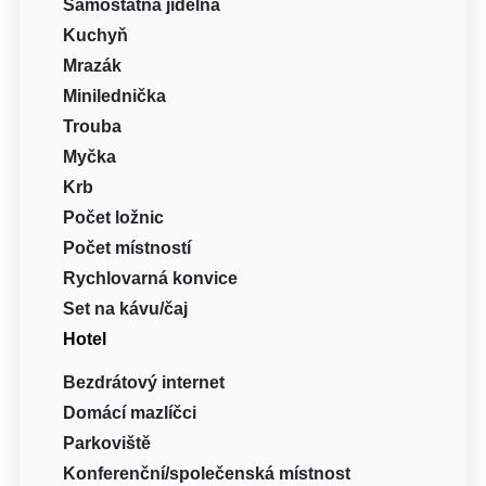
Samostatná jídelna
Kuchyň
Mrazák
Minilednička
Trouba
Myčka
Krb
Počet ložnic
Počet místností
Rychlovarná konvice
Set na kávu/čaj
Hotel
Bezdrátový internet
Domácí mazlíčci
Parkoviště
Konferenční/společenská místnost