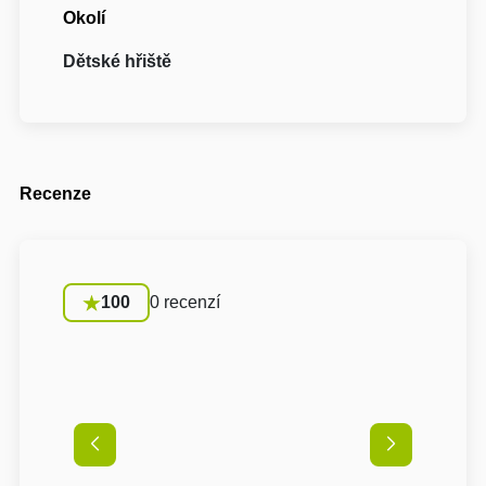
Okolí
Dětské hřiště
Recenze
100
0 recenzí