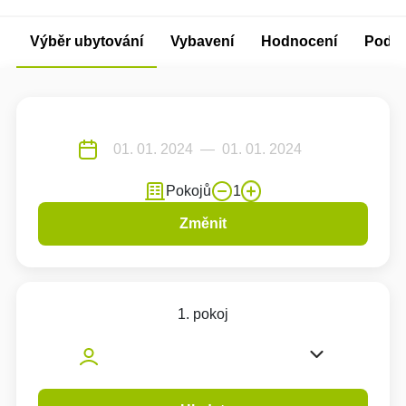
Výběr ubytování
Vybavení
Hodnocení
Podm
Pokojů
1
Změnit
1. pokoj