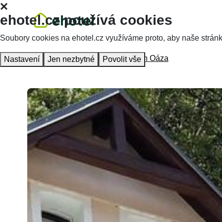
ehotel.cz používá cookies
Soubory cookies na ehotel.cz využíváme proto, aby naše stránky 
Hlavní stránka
Ubytování
Penzion Oáza
Nastavení
Jen nezbytné
Povolit vše