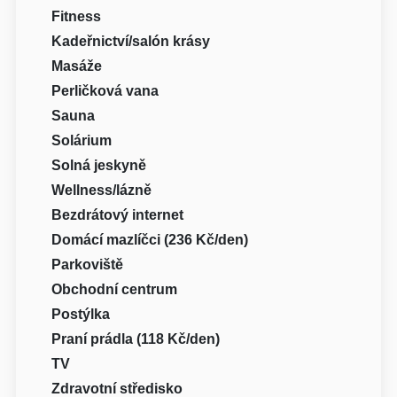
Fitness
Kadeřnictví/salón krásy
Masáže
Perličková vana
Sauna
Solárium
Solná jeskyně
Wellness/lázně
Bezdrátový internet
Domácí mazlíčci (236 Kč/den)
Parkoviště
Obchodní centrum
Postýlka
Praní prádla (118 Kč/den)
TV
Zdravotní středisko