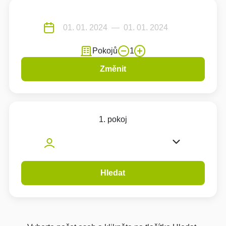
Pokojů
1
Změnit
1. pokoj
Hledat