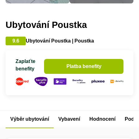
Ubytování Poustka
9.6
Ubytování Poustka | Poustka
Zaplaťte
Platba benefity
benefity
Výběr ubytování
Vybavení
Hodnocení
Podm