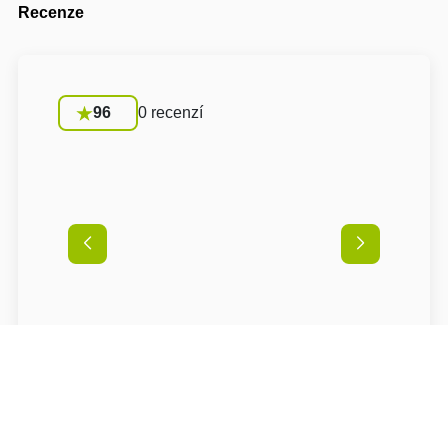
Recenze
96
0 recenzí