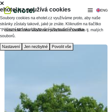
ehotel.cz používá cookies
ENG
Soubory cookies na ehotel.cz využíváme proto, aby naše
stránky zůstaly takové, jaké je znáte. Kliknutím na tlačítko
Hlavní stránka
Ubytování
Ubytování Poustka
"Povolit vše" souhlasíte se zpracováním cookies tj. malých
souborů.
Nastavení
Jen nezbytné
Povolit vše